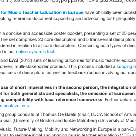
or Music Teacher Education in Europe
have officially been publis
ooking reference document supporting and advocating for high-qualit
n a concise and accessible poster booklet, presenting a set of 25 de
s.The set comprises 20 core descriptors and 5 transversal descriptors
ered in relation to all core descriptors. Combining both types of descr
ed in our
online dynamic tool
.
 and
EAS
(2013) sets of learning outcomes for music teacher educat
riven, multi-stakeholder process. This process included a
scoping r
ational sets of descriptors, as well as feedback rounds involving our c
 use of short imperatives in the second person, the integration 
t for both generalists and specialists, the omission of European
ng compatibility with local reference frameworks
. Further details
s book volume
.
 group consists of Thomas De Baets (chair, LUCA School of Arts
a Gall (University of Bristol) and Isolde Malmberg (University of Mus
sic, Future-Making, Mobility and Networking in Europe is a pan-Eu
aims to reshape initial and ongoing music teacher education (MTE) a