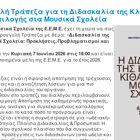
λή Τράπεζα για τη Διδασκαλία της Κ
πιλογής στα Μουσικά Σχολεία
ικά Σχολεία της Ε.Ε.Μ.Ε.
έχει τη χαρά να σας
τρογγυλή Τράπεζα με θέμα: «
Διδασκαλία της
 Σχολεία: Προκλήσεις, Προβληματισμοί και
ί την
Κυριακή 7 Ιουνίου 2026 στις 18:00
και είναι
οιημένα μέλη της Ε.Ε.Μ.Ε. για το έτος 2026.
ζας είναι η σφαιρική αποτίμηση της τρέχουσας
ας και η αναζήτηση λύσεων για μια πιο
ς διδασκαλίας του οργάνου.
θούν στο τραπέζι του διαλόγου περιλαμβάνουν:
μογή: Αποτίμηση της καθημερινής πρακτικής,
ών, ανάγκη για συγκεκριμένους καταλόγους
ν και το κατά πόσο το πρόγραμμα είναι
ζεται επίσης η συχνή στροφή σε μια «ωδειακή»
κότητας. Πλαίσιο Διδασκαλίας & Προσωπικό: Η
αίου σχολικού πλαισίου που θα συγχωνεύει
ς προσεγγίσεις των διδασκόντων (από ωδεία και
του εξωτερικού) προς όφελος των στόχων των