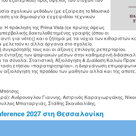
υσία σχολικών μεθόδων (με εξαίρεση το Μουσικό
ταση για δημιουργία εγχειριδίου τεχνικών
 Η πρόκληση της Prima Vista (εκ πρώτης όψεως
υπερβολικής δακτυλοθετημένης γραφής (όπου οι
αντί για νότες) και ο ζήτημα με τα νύχια των κιθαριστών κ
α μελετούν κι άλλα όργανα στο σχολείο.
 συγκρότησής τους και οι άξονες επιλογής ρεπερτορίου.
οι ένταξης των ψηφιακών μέσων στην καθημερινή διδασκαλί
 τα σύνολα. Στατιστική, Αξιολόγηση & Διάδοση Καλών Πρακ
σταση ετήσιου «παρατηρητηρίου», η διοργάνωση επιμορφωτι
 αξιολόγηση της προόδου των μαθητών αλλά και της αποτε
 Μπότσης
ιρά): Ανδρονογλου Γιαννης, Αστρινός Καραγιωργάκης, Νίκ
φυλλος Μπαταργιάς, Στάθης Σκανδαλίδης.
onference 2027 στη Θεσσαλoνίκη