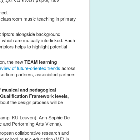
hed.
y classroom music teaching in primary
scriptors alongside background
, which are mutually interlinked. Each
iptors helps to highlight potential
ion, the new
TEAM learning
eview of future-oriented trends
across
onsortium partners, associated partners
of musical and pedagogical
 Qualification Framework levels,
 about the design process will be
 &amp; KU Leuven), Ann-Sophie De
ic and Performing Arts Vienna).
ropean collaborative research and
nd school music education (ME) in