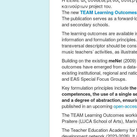
καινούριων project του.
The new
TEAM Learning Outcomes f
The publication serves as a forward-l
and secondary schools.
The learning outcomes are available i
information and formulation principle
transversal descriptor should be consid
music teachers’ activities, as illustrat
Building on the existing
meNe
t (2009)
outcomes have emerged from a data-d
existing institutional, regional and n
and EAS Special Focus Groups.
Key formulation principles include
the
competences, the use of a single se
and a degree of abstraction, ensuri
published in an upcoming
open-acces
The TEAM Learning Outcomes working
Praitere (LUCA School of Arts), Marin
The Teacher Education Academy for Mu
development network (2023-2026). It 