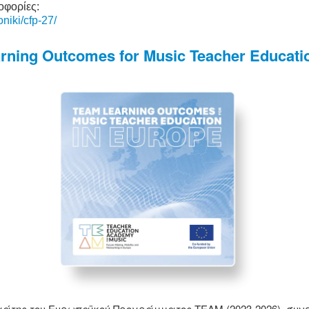
οφορίες:
niki/cfp-27/
ning Outcomes for Music Teacher Educatio
της του Ευρωπαϊκού Προγράμματος ΤΕΑΜ (2023-2026), συνε