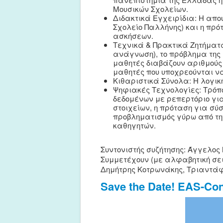
Μουσικών Σχολείων.
Διδακτικά Εγχειρίδια: Η απο
Σχολείο Παλλήνης) και η πρό
ασκήσεων.
Τεχνικά & Πρακτικά Ζητήματα:
ανάγνωση), το πρόβλημα της 
μαθητές διαβάζουν αριθμούς 
μαθητές που υποχρεούνται ν
Κιθαριστικά Σύνολα: Η λογική
Ψηφιακές Τεχνολογίες: Τρόπ
δεδομένων με ρεπερτόριο για
στοιχείων, η πρόταση για σύ
προβληματισμός γύρω από την
καθηγητών.
Συντονιστής συζήτησης: Άγγελος
Συμμετέχουν (με αλφαβητική σε
Δημήτρης Κοτρωνάκης, Τριαντά
Save the Date! EAS-C