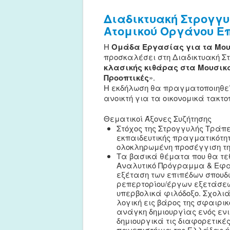
Διαδικτυακή Στρογγυ
Ατομικού Οργάνου Ε
Η
Ομάδα Εργασίας για τα Μουσ
προσκαλέσει στη Διαδικτυακή Σ
κλασικής κιθάρας στα Μουσικά
Προοπτικές
».
Η εκδήλωση θα πραγματοποιηθε
ανοικτή για τα οικονομικά τακτοπ
Θεματικοί Άξονες Συζήτησης
Στόχος της Στρογγυλής Τράπε
εκπαιδευτικής πραγματικότητ
ολοκληρωμένη προσέγγιση τη
Τα βασικά θέματα που θα τε
Αναλυτικό Πρόγραμμα & Εφαρ
εξέταση των επιπέδων σπουδ
ρεπερτορίου/έργων εξετάσεω
υπερβολικά φιλόδοξο. Σχολιά
λογική εις βάρος της σφαιρι
ανάγκη δημιουργίας ενός ενι
δημιουργικά τις διαφορετικέ
πανεπιστήμια της Ελλάδας ή 