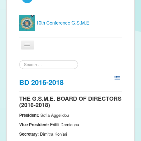
10th Conference G.S.M.E.
Home
Search
...
G.S.M.E.
BD 2016-2018
Publications
THE G.S.M.E. BOARD OF DIRECTORS
Free material
(2016-2018)
News
President:
Sofia Aggelidou
Conferences
Vice-President:
Erifili Damianou
Secretary:
Dimitra Koniari
Music Groups