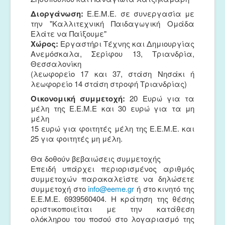
Διοργάνωση:
Ε.Ε.Μ.Ε. σε συνεργασία με
την "Καλλιτεχνική Παιδαγωγική Ομάδα
Ελάτε να Παίξουμε"
Χώρος:
Εργαστήρι Τέχνης και Δημιουργίας
Ανεμόσκαλα, Σερίφου 13, Τριανδρία,
Θεσσαλονίκη
(λεωφορείο 17 και 37, στάση Νησάκι ή
λεωφορείο 14 στάση στροφή Τριανδρίας)
Οικονομική συμμετοχή:
20 Ευρώ για τα
μέλη της Ε.Ε.Μ.Ε και 30 ευρώ για τα μη
μέλη
15 ευρώ για φοιτητές μέλη της Ε.Ε.Μ.Ε. και
25 για φοιτητές μη μέλη.
Θα δοθούν βεβαιώσεις συμμετοχής
Επειδή υπάρχει περιορισμένος αριθμός
συμμετοχών παρακαλείστε να δηλώσετε
συμμετοχή στο
info@eeme.gr
ή στο κινητό της
Ε.Ε.Μ.Ε. 6939560404. Η κράτηση της θέσης
οριστικοποιείται με την κατάθεση
ολόκληρου του ποσού στο λογαριασμό της