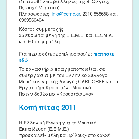
(1η άνωθεν παράλληλος της Β. Όλγας,
Περιοχή Μαρτίου)
Πληροφορίες:
info@eeme.gr
, 2310 858658 και
6939560404
Κόστος συμμετοχής:
35 ευρώ τα μέλη της Ε.Ε.Μ.Ε. και Ε.Σ.Μ.Α.
και 50 τα μη μέλη
Για περισσότερες πληροφορίες
πατήστε
εδώ
Το εργαστήριο πραγματοποιείται σε
συνεργασία με τον Ελληνικό Σύλλογο
Μουσικοκινητικής Αγωγής CARL ORFF και το
Εργαστήρι Κρουστών - Μουσικό
Παιχνιδοθέαμα «Κρουστόφωνο»
Κοπή πίτας 2011
H Ελληνική Ένωση για τη Μουσική
Εκπαίδευση (Ε.Ε.Μ.Ε.)
προσκαλεί- μέλη και φίλους- στο καφέ