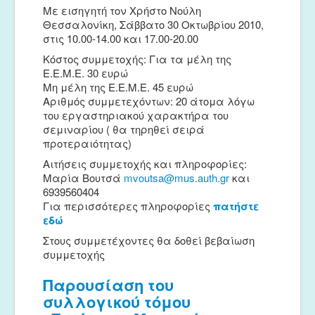
Με εισηγητή τον Χρήστο Νούλη
Θεσσαλονίκη, Σάββατο 30 Οκτωβρίου 2010,
στις 10.00-14.00 και 17.00-20.00
Κόστος συμμετοχής: Για τα μέλη της
Ε.Ε.Μ.Ε. 30 ευρώ
Μη μέλη της Ε.Ε.Μ.Ε. 45 ευρώ
Αριθμός συμμετεχόντων: 20 άτομα λόγω
του εργαστηριακού χαρακτήρα του
σεμιναρίου ( θα τηρηθεί σειρά
προτεραιότητας)
Αιτήσεις συμμετοχής και πληροφορίες:
Μαρία Βουτσά
mvoutsa@mus.auth.gr
και
6939560404
Για περισσότερες πληροφορίες
πατήστε
εδώ
Στους συμμετέχοντες θα δοθεί βεβαίωση
συμμετοχής
Παρουσίαση του
συλλογικού τόμου