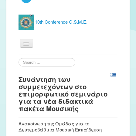
10th Conference G.S.M.E.
Home
Search
...
G.S.M.E.
Συνάντηση των
Publications
συμμετεχόντων στο
επιμορφωτικό σεμινάριο
Free material
για τα νέα διδακτικά
News
πακέτα Μουσικής
Conferences
Ανακοίνωση της Ομάδας για τη
Δευτεροβάθμια Μουσική Εκπαίδευση
Music Groups