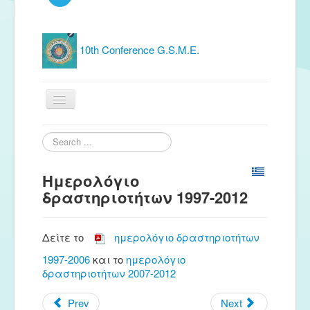
10th Conference G.S.M.E.
Home
Search
...
G.S.M.E.
Ημερολόγιο
Publications
δραστηριοτήτων 1997-2012
Free material
Δείτε το
ημερολόγιο δραστηριοτήτων
News
1997-2006
και το
ημερολόγιο
Conferences
δραστηριοτήτων 2007-2012
Music Groups
Prev
Next