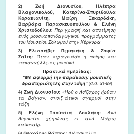
Μουσικές Ομάδες
2) Ζωή Διονυσίου, Ηλέκτρα
Βλαχονικολού, Κατερίνα-Σπυριδούλα
Ευτέρπη
Κορακιανίτη, Μαίρη Ξεκαρδάκη,
Βαρβάρα Παρασκευοπούλου & Ελένη
Musapps
Χριστοδούλου:
Περιγραφή και αποτίμηση
ενός μουσικοπαιδαγωγικού προγράμματος
του Μουσείου Σολωμού στην Κέρκυρα
3) Ελισσάβετ Περακάκη & Σοφία
Σαΐτη:
Όταν «τραγουδά» η ποίηση και
«απαγγέλλει» η μουσική
Πρακτικά Ημερίδας:
"Με αφορμή την παράδοση: μουσικές
δραστηριότητες στην τάξη"
(σ.σ. 51-99)
4) Ζωή Διονυσίου:
«Ήρθ ο Λάζαρος ήρθαν
τα Βάγια»: ανοιξιάτικοι αγερμοί στην
τάξη
5) Ελένη Τσούτσια Λουλάκη:
Από
Αύγουστο χειμώνας κι από Μάρτη
καλοκαίρι
6) Θεοχάρης Ράπτης:
Διδασκαλία