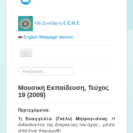
10ο Συνέδριο Ε.Ε.Μ.Ε.
English Webpage Version
Αρχική
Αναζήτηση...
Ε.Ε.Μ.Ε.
Μουσική Εκπαίδευση, Τεύχος
Δωρεάν Υλικό
19 (2009)
Εκδόσεις
Ενημέρωση
Περιεχόμενα:
Συνέδρια
1) Ευαγγελία (Γκέλυ) Μητρογιάννη:
Η
διδασκαλία της διάρκειας του ήχου... μέσα
Θερινή συνάντηση
από ένα παραμύθι