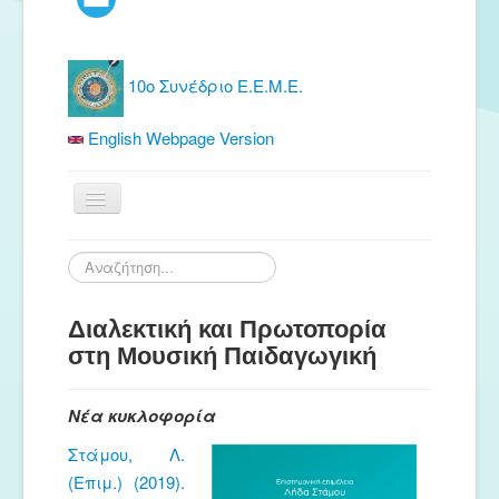
10ο Συνέδριο Ε.Ε.Μ.Ε.
English Webpage Version
Αρχική
Αναζήτηση...
Ε.Ε.Μ.Ε.
Διαλεκτική και Πρωτοπορία
Δωρεάν Υλικό
στη Μουσική Παιδαγωγική
Εκδόσεις
Ενημέρωση
Νέα κυκλοφορία
Συνέδρια
Στάμου, Λ.
Θερινή συνάντηση
(Επιμ.) (2019).