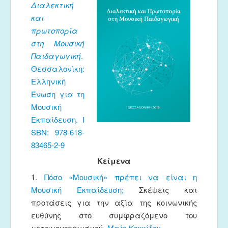
Διαλεκτική
Μουσικές Ομάδες
και
Ευτέρπη
πρωτοπορία
στη Μουσική
Musapps
Παιδαγωγική
.
Θεσσαλονίκη:
Ελληνική
Ένωση για τη
Μουσική
Εκπαίδευση. I
SBN: 978-618-
83465-2-9
Κείμενα
1.
Πόσο «Μουσική» πρέπει να είναι η
Μουσική Εκπαίδευση;
Σκέψεις και
προτάσεις για την αξία της κοινωνικής
ευθύνης στο συμφραζόμενο του
μεταμοντερνισμού.
Μαίη Κοκκίδου