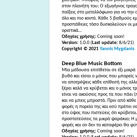
στον πλανήτη του; Ο εξωγήινος τραγ
παίξεις στο μεταλλόφωνο για να την
όλο και πιο κοντά. Κάθε 5 βαθμούς ε
προσπάθειες τόσο δυσκολεύουν οι με
οριστικά…
Οδηγίες χρήσης:
Coming soon!
Version:
1.0.0 (
Last update:
8/6/21)
Copyright © 2021
Yannis Mygdanis
Deep
Blue
Music
Bottom
Μία μέδουσα επιτίθεται σε έξι μικρά
βυθό και είσαι ο μόνος που μπορείς
να αποτρέψεις κάθε επίθεσή της αλλά
ξέρει καλά να κρύβεται και ο μόνος τ
είναι να ακούσεις προς τα που πάει 
και να μπεις μπροστά. Πριν από κάθε
φορές η πορεία της και εσύ πρέπει ν
στο ύψος που πιστεύεις ότι κρύβεται
προστατεύσεις τα μικρά ψαράκια; Η 
φορές και αν δεν τα καταφέρει θα φύ
Οδηγίες χρήσης:
Coming soon!