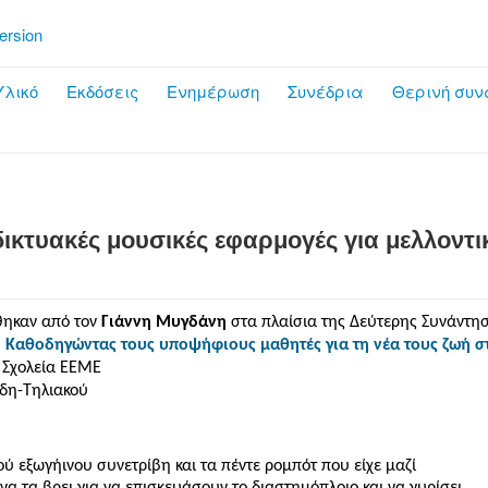
ersion
λικό
Εκδόσεις
Ενημέρωση
Συνέδρια
Θερινή συν
δικτυακές μουσικές εφαρμογές για μελλοντ
θηκαν από τον
Γιάννη Μυγδάνη
στα πλαίσια της Δεύτερης Συνάντη
”
Καθοδηγώντας τους υποψήφιους μαθητές για τη νέα τους ζωή σ
 Σχολεία ΕΕΜΕ
δη-Τηλιακού
ύ εξωγήινου συνετρίβη και τα πέντε ρομπότ που είχε μαζί
α τα βρει για να επισκευάσουν το διαστημόπλοιο και να γυρίσει