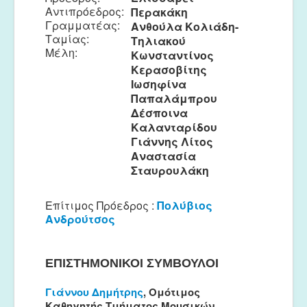
Αντιπρόεδρος:
Περακάκη
Μουσικές Ομάδες
Γραμματέας:
Ανθούλα Κολιάδη-
Ευτέρπη
Ταμίας:
Τηλιακού
Μέλη:
Κωνσταντίνος
Musapps
Κερασοβίτης
Ιωσηφίνα
Παπαλάμπρου
Δέσποινα
Καλανταρίδου
Γιάννης Λίτος
Αναστασία
Σταυρουλάκη
Επίτιμος Πρόεδρος :
Πολύβιος
Ανδρούτσος
ΕΠΙΣΤΗΜΟΝΙΚΟΙ ΣΥΜΒΟΥΛΟΙ
Γιάννου Δημήτρης
, Ομότιμος
Καθηγητής Τμήματος Μουσικών