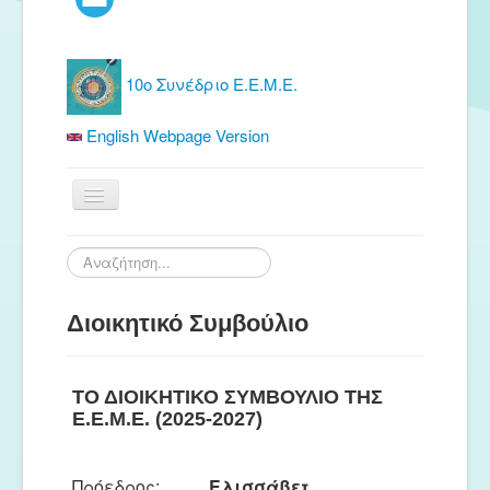
10ο Συνέδριο Ε.Ε.Μ.Ε.
English Webpage Version
Αρχική
Αναζήτηση...
Ε.Ε.Μ.Ε.
Διοικητικό Συμβούλιο
Δωρεάν Υλικό
Εκδόσεις
ΤΟ ΔΙΟΙΚΗΤΙΚΟ ΣΥΜΒΟΥΛΙΟ ΤΗΣ
Ενημέρωση
E.E.Μ.E. (2025-2027)
Συνέδρια
Θερινή συνάντηση
Πρόεδρος:
Ελισσάβετ