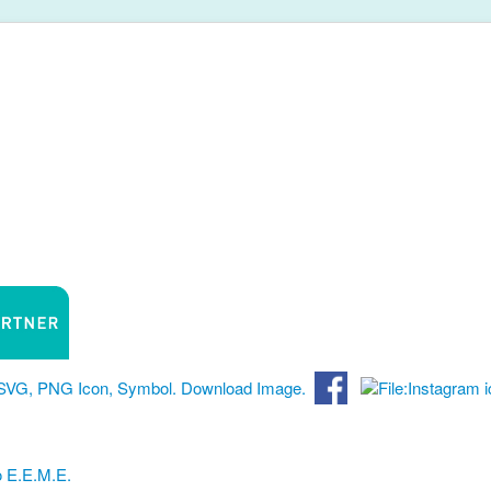
 Ε.Ε.Μ.Ε.