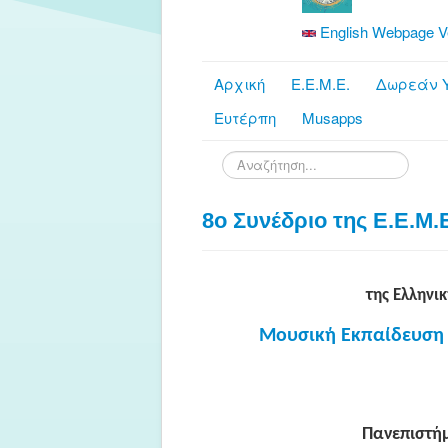
English Webpage V
Αρχική
Ε.Ε.Μ.Ε.
Δωρεάν Υ
Ευτέρπη
Musapps
Αναζήτηση...
8ο Συνέδριο της Ε.Ε.Μ.
της Ελληνι
Μουσική Εκπαίδευση κ
Πανεπιστήμ