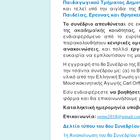
Παιδαγωγικού Τμήματος Δημοτ
και τελεί υπό την αιγίδα της
Παιδείας, Έρευνας και Θρησκ
Το
συνέδριο
απευθύνεται
σε
ε
της ακαδημαϊκής κοινότητας,
ενδιαφερόμενο από το ευρύτ
παρακολουθήσουν
κεντρικές ομ
ανακοινώσεις
, και πολλά
εργ
ευκαιρία να εμπλουτίσουν τις μ
Η εγγραφή στο 8ο Συνέδριο της 
την τσάντα συνέδρου με: (α) το 
υλικό από την Ελληνική Ένωση γ
Μουσικoκινητικής Αγωγής Carl Orff
Εάν ενδιαφέρεστε
να βοηθήσετ
φόρμα και θα επικοινωνήσουμε 
Καταληκτική ημερομηνία υποβ
Επικοινωνία:
eeme2018@gmail.co
Δελτίο τύπου του 8ου Συνεδρίου 
1η Ανακοίνωση του 8ο Συνεδρίου τ