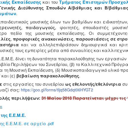
ικής Εκπαίδευσης
και του
Τμήματος Επιστημών Προσχολ
Γενικής Διεύθυνσης Σπουδών Α/βάθμιας και Β/βάθμια
ευμάτων
.
κπαιδευτικούς μουσικής όλων των βαθμίδων και ειδικοτήτων
 ερευνητές, παιδαγωγούς,
φοιτητές, σπουδαστές μουσικ
ερο πεδίο της μουσικής εκπαίδευσης. Οι συμμετέχοντ
ιλίες
,
προφορικές ανακοινώσεις
,
παρουσιάσεις σε στρο
αστήρια
και να αλληλεπιδράσουν δημιουργικά και κριτ
ουσικές τους εμπειρίες μέσα από συναυλίες και καλλιτεχν
Ε.Ε.Μ.Ε. δίνει τη δυνατότητα παρακολούθησης των εργασιών
Βιβλίο Περιλήψεων του Συνεδρίου, (β) το Καλλιτεχνικό Πρόγ
ια τη Μουσική Εκπαίδευση, (δ) Μουσικοπαιδαγωγικό υλικό π
 και (ε)
βεβαίωση παρακολούθησης
.
ε
στις εργασίες του συνεδρίου
ως εθελοντής/εθελόντρια
συ
μαζί σας:
https://goo.gl/forms/tIjq58Gdqt06HYGT2
ολής περιλήψεων:
31 Μαϊου
2018
Παρατείνεται μέχρι τις 
m
της Ε.Ε.Μ.Ε.
ης Ε.Ε.Μ.Ε. σε αρχείο .pdf