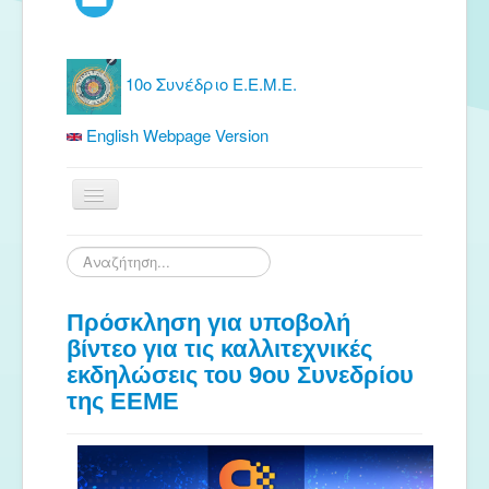
10ο Συνέδριο Ε.Ε.Μ.Ε.
English Webpage Version
Αρχική
Αναζήτηση...
Ε.Ε.Μ.Ε.
Πρόσκληση για υποβολή
Δωρεάν Υλικό
βίντεο για τις καλλιτεχνικές
Εκδόσεις
εκδηλώσεις του 9ου Συνεδρίου
Ενημέρωση
της ΕΕΜΕ
Συνέδρια
Θερινή συνάντηση