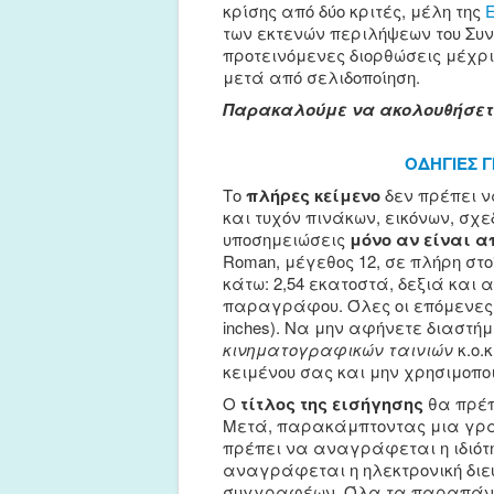
κρίσης από δύο κριτές, μέλη της
των εκτενών περιλήψεων του Συν
προτεινόμενες διορθώσεις μέχρι
μετά από σελιδοποίηση.
Παρακαλούμε να ακολουθήσετε
ΟΔΗΓΙΕΣ Γ
Το
πλήρες κείμενο
δεν πρέπει ν
και τυχόν πινάκων, εικόνων, σ
υποσημειώσεις
μόνο αν είναι 
Roman, μέγεθος 12, σε πλήρη στο
κάτω: 2,54 εκατοστά, δεξιά και
παραγράφου. Όλες οι επόμενες 
inches). Να μην αφήνετε διασ
κινηματογραφικών ταινιών
κ.ο.
κειμένου σας και μην χρησιμοπο
Ο
τίτλος της εισήγησης
θα πρέπ
Μετά, παρακάμπτοντας μια γραμ
πρέπει να αναγράφεται η ιδιότ
αναγράφεται η ηλεκτρονική διε
συγγραφέων. Όλα τα παραπάνω θ