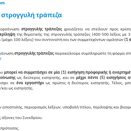
om
 στρογγυλή τράπεζα
διοργάνωση
στρογγυλής τράπεζας
χρειάζεται να στείλουν προς κρίση
ερίληψη
της θεματικής της στρογγυλής τράπεζας (400-500 λέξεις με 
ά
(μέχρι 100 λέξεις) του συντονιστή και των συμμετεχόντων ομιλητών
(1 
οργάνωση
στρογγυλής τράπεζας
παρακαλούμε συμπληρώστε τη φόρμα στη
2
ου
μπορεί να συμμετάσχει σε μία (1) εισήγηση προφορικής ή αναρτημ
ακοίνωσης
ως δεύτερος εισηγητής, και σε
μέχρι πέντε (5) εισηγήσεις
α
άσχει σε
ένα εργαστήρι
ως πρώτος ή δεύτερος εισηγητής. Τέλος, μπ
και ως εισηγητής.
ν αποστολής, περιορισμός λέξεων, υποβολή τίτλου, περίληψης και βιογρ
ς άξονες του Συνεδρίου.
 πρότασης.