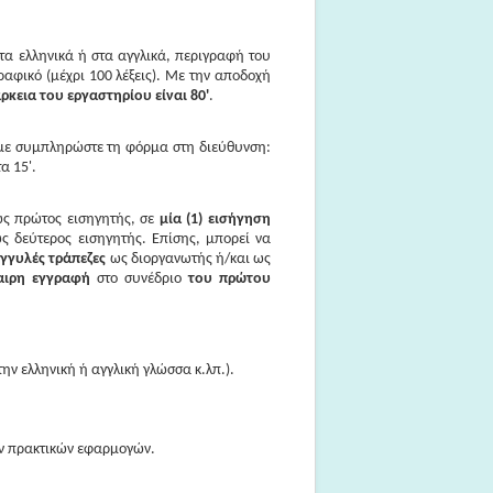
στα ελληνικά ή στα αγγλικά, περιγραφή του
ραφικό (μέχρι 100 λέξεις).
Με την αποδοχή
άρκεια του εργαστηρίου είναι 80'
.
ε συμπληρώστε τη φόρμα στη διεύθυνση:
τα 15'.
ς πρώτος εισηγητής, σε
μία (1) εισήγηση
 δεύτερος εισηγητής. Επίσης, μπορεί να
ογγυλές τράπεζες
ως διοργανωτής ή/και ως
αιρη εγγραφή
στο συνέδριο
του πρώτου
ην ελληνική ή αγγλική γλώσσα κ.λπ.).
ων πρακτικών εφαρμογών.