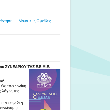
άντηση
Μουσικές Ομάδες
ου ΣΥΝΕΔΡΙΟΥ ΤΗΣ Ε.Ε.Μ.Ε.
κή
η Θεσσαλονίκη
ς λόγος της
ι και την
21η
 ανώνυμης