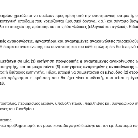
στηρίου
χρειάζεται να στείλουν προς κρίση από την επιστημονική επιτροπή, 
ικοτεχνική υποδομή που χρειάζονται (μουσικά όργανα, κ.ά.) και σύντομο βιογ
α τα στοιχεία της πρότασης και στις δύο γλώσσες (ελληνικά και αγγλικά).
Η δι
κές ανακοινώσεις, εργαστήρια και αναρτημένες ανακοινώσεις
παρακαλούμ
 Η διάρκεια ανακοίνωσης του συντονιστή και του κάθε ομιλητή δεν θα ξεπερνά 
μετάσχει σε μία (1) εισήγηση προφορικής ή αναρτημένης ανακοίνωσης
ω
εισηγητής, και σε
μέχρι πέντε (5) εισηγήσεις
αναρτημένης ανακοίνωσης
ως
ς ή δεύτερος εισηγητής. Τέλος, μπορεί να συμμετάσχει σε
μέχρι δύο (2) στρ
ελικό πρόγραμμα η πρόταση που θα έχει γίνει αποδεκτή, α
παιτείται η
έγκ
18.
ποστολής, περιορισμός λέξεων, υποβολή τίτλου, περίληψης και βιογραφικού στ
ονες του Συνεδρίου.
ότασης.
νικό προβληματισμό, τον μουσικοπαιδαγωγικό διάλογο και τον εμπλουτισμό τ