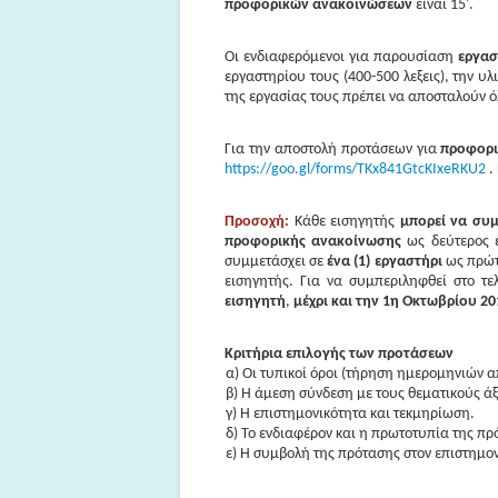
προφορικών ανακοινώσεων
είναι 15'.
Οι ενδιαφερόμενοι για παρουσίαση
εργα
εργαστηρίου τους (400-500 λεξεις), την υλ
της εργασίας τους πρέπει να αποσταλούν όλ
Για την αποστολή προτάσεων για
προφορι
https://goo.gl/forms/TKx841GtcKIxeRKU2
.
Προσοχή:
Κάθε εισηγητής
μπορεί να συμ
προφορικής ανακοίνωσης
ως δεύτερος 
συμμετάσχει σε
ένα (1) εργαστήρι
ως πρώτο
εισηγητής. Για να συμπεριληφθεί στο τ
εισηγητή
,
μέχρι και την 1η Οκτωβρίου 20
Κριτήρια επιλογής των προτάσεων
α) Οι τυπικοί όροι (τήρηση ημερομηνιών α
β) Η άμεση σύνδεση με τους θεματικούς άξ
γ) Η επιστημονικότητα και τεκμηρίωση.
δ) Το ενδιαφέρον και η πρωτοτυπία της πρ
ε) Η συμβολή της πρότασης στον επιστημο