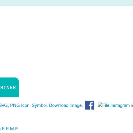
 Ε.Ε.Μ.Ε.