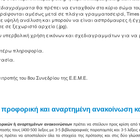
σχεδιαγράμματα
θα πρέπει να ενταχθούν στο κύριο σώμα του κ
άφονται αμέσως μετά σε πλάγια γραμματοσειρά, Times N
ι σε υψηλή ανάλυση και μπορούν να είναι ασπρόμαυρες ή έ
ε σε ξεχωριστό αρχείο (.jpg).
υπερβολική χρήση εικόνων και σχεδιαγραμμάτων για να μ
ιτέρω πληροφορία.
γασία.
τροπής του 8ου Συνεδρίου της Ε.Ε.Μ.Ε.
 προφορική και αναρτημένη ανακοίνωση κα
ρικών ή αναρτημένων ανακοινώσεων
πρέπει να στείλουν προς κρίση από τ
ασής τους (400-500 λεξεις με 3-5 βιβλιογραφικές παραπομπές και 3-5 λέξεις 
υς πρέπει να αποσταλούν όλα τα στοιχεία της πρότασης και στις δύο γλώσσε