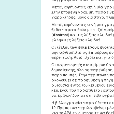
Μετά, αφήνοντας κενή μία γραμ
Στην επόμενη γραμμή, παρατίθε
χαρακτήρες, μονό διάστιχο, πλήρ
Μετά, αφήνοντας κενή μια γρα
6) θα παρατεθούν με πεζά γράμμ
(
Αbstract
) και τις λέξεις-κλειδιά 
ελληνικές λέξεις-κλειδιά.
Οι
τίτλοι των επιμέρους ενοτήτ
μην αριθμείστε τις επιμέρους ε
περίπτωση. Αυτό ισχύει και για ό
Οι παραπομπές στο κείμενο θα 
δημοσίευσης, όλο σε παρένθεση,
παραπομπές
. Στην περίπτωση π
ακολουθεί σε παρένθεση η πηγή 
αυτούσια εντός του κειμένου είν
κειμένου που παρατίθεται αυτούσι
να εμφανίζονται στη βιβλιογραφ
Η βιβλιογραφία παρατίθεται στο
12. Πρέπει να περιλαμβάνει μόν
για το APA style μπορείτε να βρε