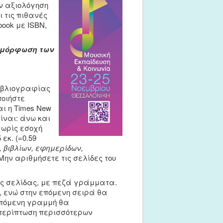
ην αξιολόγηση
 τις πιθανές
ook με ISBN,
αμόρφωση των
ιβλιογραφίας
οιήστε
ι η Times New
ίναι: άνω και
χωρίς εσοχή
κ. (=0.59
, βιβλίων, εφημερίδων,
ην αριθμήσετε τις σελίδες του
της σελίδας, με πεζά γράμματα.
, ενώ στην επόμενη σειρά θα
επόμενη γραμμή θα
 περίπτωση περισσότερων