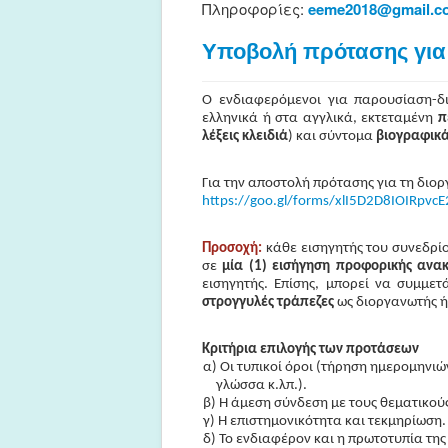
Πληροφορίες:
eeme2018@gmail.c
Υποβολή πρότασης για
Ο ενδιαφερόμενοι για παρουσίαση-
ελληνικά ή στα αγγλικά, εκτεταμένη
π
λέξεις κλειδιά
) και σύντομα
βιογραφικ
Για την αποστολή πρότασης για τη δι
https://goo.gl/forms/xlI5D2D8IOIRpvcE
Προσοχή:
κάθε εισηγητής του συνεδρί
σε
μία (1) εισήγηση προφορικής αν
εισηγητής. Επίσης, μπορεί να συμμετ
στρογγυλές τράπεζες
ως διοργανωτής ή/
Κριτήρια επιλογής των προτάσεων
α) Οι τυπικοί όροι (τήρηση ημερομηνιώ
γλώσσα κ.λπ.).
β) Η άμεση σύνδεση με τους θεματικού
γ) Η επιστημονικότητα και τεκμηρίωση.
δ) Το ενδιαφέρον και η πρωτοτυπία της