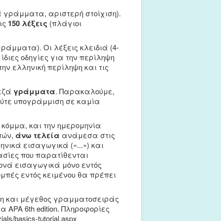
 γράμματα, αριστερή στοίχιση).
ις
150 λέξεις
(πλάγιοι
ράμματα). Οι λέξεις κλειδιά (4-
διες οδηγίες για την περίληψη
ην ελληνική περίληψη και τις
πεζά
γράμματα
. Παρακαλούμε,
 ούτε υπογράμμιση σε καμία
κόμμα, και την ημερομηνία
πών,
άνω τελεία
ανάμεσα στις
νικά εισαγωγικά («...») και
γασίες που παρατίθενται
 μονά εισαγωγικά μόνο εντός
πομπές εντός κειμένου θα πρέπει
ηση και μέγεθος γραμματοσειράς
ημα
APA 6th edition. Πληροφορίες
rials/basics-tutorial.aspx