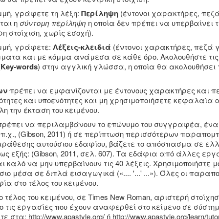
μή, γράφετε τη λέξη:
Περίληψη
(έντονοι χαρακτήρες, πεζά
ται η
σύντομη περίληψη
η οποία δεν πρέπει να υπερβαίνει τ
η στοίχιση, χωρίς εσοχή).
μμή, γράφετε:
Λέξεις-κλειδιά
(έντονοι χαρακτήρες, πεζά γ
ατα και με κόμμα ανάμεσα σε κάθε όρο. Ακολουθήστε τις ί
(
Κey-words
) στην αγγλική γλώσσα, η οποία θα ακολουθήσει τ
ων
πρέπει να εμφανίζονται με έντονους χαρακτήρες και 
νότητες και υποενότητες και μη χρησιμοποιήσετε κεφαλαία
λη την έκταση του κειμένου.
πρέπει να περιλαμβάνουν το επώνυμο του συγγραφέα, ένα 
 π.χ., (Gibson, 2011) ή σε περίπτωση περισσότερων παραπομ
αράθεσης αυτούσιου εδαφίου, βάζετε το απόσπασμα σε ελλη
ως εξής: (Gibson, 2011, σελ. 607). Τα εδάφια από άλλες ερ
αι καλό να μην υπερβαίνουν τις 40 λέξεις. Χρησιμοποιήστε
ο μέσα σε διπλά εισαγωγικά («.... '...' ...»). Όλες οι παρα
ία στο τέλος του κειμένου.
 τέλος του κειμένου, σε Times New Roman, αριστερή στοίχ
ο τις εργασίες που έχουν αναφερθεί στο κείμενο σε σύστ
ίτε στα:
http://www.apastyle.org/
ή
http://www.apastyle.org/learn/tuto