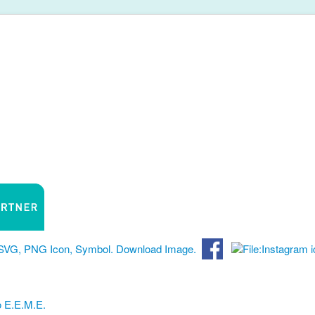
 Ε.Ε.Μ.Ε.