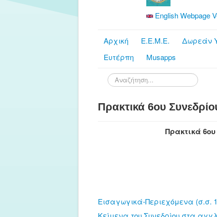
English Webpage V
Αρχική
Ε.Ε.Μ.Ε.
Δωρεάν Υ
Ευτέρπη
Musapps
Αναζήτηση...
Πρακτικά 6ου Συνεδρίο
Πρακτικά 6ου
Εισαγωγικά-Περιεχόμενα (σ.σ. 1
Κείμενα του Συνεδρίου στα αγγλι