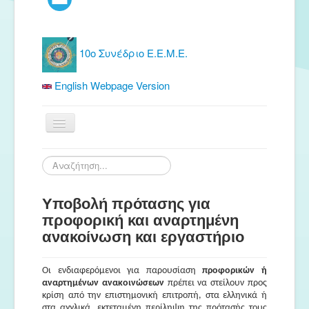
10ο Συνέδριο Ε.Ε.Μ.Ε.
English Webpage Version
Αρχική
Αναζήτηση...
Ε.Ε.Μ.Ε.
Υποβολή πρότασης για
Δωρεάν Υλικό
προφορική και αναρτημένη
Εκδόσεις
ανακοίνωση και εργαστήριο
Ενημέρωση
Οι ενδιαφερόμενοι για παρουσίαση
προφορικών ή
Συνέδρια
αναρτημένων ανακοινώσεων
πρέπει να στείλουν προς
κρίση από την επιστημονική επιτροπή, στα ελληνικά ή
Θερινή συνάντηση
στα αγγλικά, εκτεταμένη περίληψη της πρότασής τους