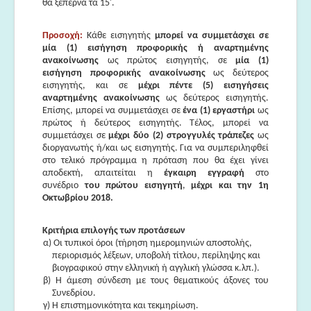
θα ξεπερνά τα 15'.
Προσοχή:
Κάθε εισηγητής
μπορεί να συμμετάσχει σε
μία (1) εισήγηση προφορικής ή αναρτημένης
ανακοίνωσης
ως πρώτος εισηγητής, σε
μία (1)
εισήγηση προφορικής ανακοίνωσης
ως δεύτερος
εισηγητής, και σε
μέχρι πέντε (5) εισηγήσεις
αναρτημένης ανακοίνωσης
ως δεύτερος εισηγητής.
Επίσης, μπορεί να συμμετάσχει σε
ένα (1) εργαστήρι
ως
πρώτος ή δεύτερος εισηγητής. Τέλος, μπορεί να
συμμετάσχει σε
μέχρι δύο (2) στρογγυλές τράπεζες
ως
διοργανωτής ή/και ως εισηγητής. Για να συμπεριληφθεί
στο τελικό πρόγραμμα η πρόταση που θα έχει γίνει
αποδεκτή, α
παιτείται η
έγκαιρη εγγραφή
στο
συνέδριο
του πρώτου εισηγητή
,
μέχρι και την 1η
Οκτωβρίου 2018.
Κριτήρια επιλογής των προτάσεων
α) Οι τυπικοί όροι (τήρηση ημερομηνιών αποστολής,
περιορισμός λέξεων, υποβολή τίτλου, περίληψης και
βιογραφικού στην ελληνική ή αγγλική γλώσσα κ.λπ.).
β) Η άμεση σύνδεση με τους θεματικούς άξονες του
Συνεδρίου.
γ) Η επιστημονικότητα και τεκμηρίωση.