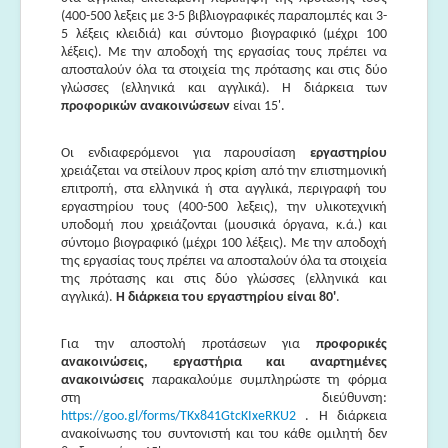
Μουσικές Ομάδες
(400-500 λεξεις με 3-5 βιβλιογραφικές παραπομπές και 3-
5 λέξεις κλειδιά) και σύντομο βιογραφικό (μέχρι 100
Ευτέρπη
λέξεις). Με την αποδοχή της εργασίας τους πρέπει να
αποσταλούν όλα τα στοιχεία της πρότασης και στις δύο
Musapps
γλώσσες (ελληνικά και αγγλικά). Η διάρκεια των
προφορικών ανακοινώσεων
είναι 15'.
Οι ενδιαφερόμενοι για παρουσίαση
εργαστηρίου
χρειάζεται να στείλουν προς κρίση από την επιστημονική
επιτροπή, στα ελληνικά ή στα αγγλικά, περιγραφή του
εργαστηρίου τους (400-500 λεξεις), την υλικοτεχνική
υποδομή που χρειάζονται (μουσικά όργανα, κ.ά.) και
σύντομο βιογραφικό (μέχρι 100 λέξεις).
Με την αποδοχή
της εργασίας τους πρέπει να αποσταλούν όλα τα στοιχεία
της πρότασης και στις δύο γλώσσες (ελληνικά και
αγγλικά).
Η διάρκεια του εργαστηρίου είναι 80'
.
Για την αποστολή προτάσεων για
προφορικές
ανακοινώσεις, εργαστήρια και αναρτημένες
ανακοινώσεις
παρακαλούμε συμπληρώστε τη φόρμα
στη διεύθυνση:
https://goo.gl/forms/TKx841GtcKIxeRKU2
. Η διάρκεια
ανακοίνωσης του συντονιστή και του κάθε ομιλητή δεν