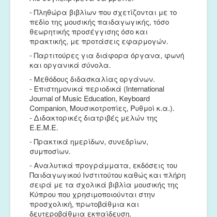
Μουσικές Ομάδες
- Πληθώρα βιβλίων που σχετίζονται με το
πεδίο της μουσικής παιδαγωγικής, τόσο
Ευτέρπη
θεωρητικής προσέγγισης όσο και
πρακτικής, με προτάσεις εφαρμογών.
Musapps
- Παρτιτούρες για διάφορα όργανα, φωνή
και οργανικά σύνολα.
- Μεθόδους διδασκαλίας οργάνων.
- Επιστημονικά περιοδικά (International
Journal of Music Education, Keyboard
Companion, Μουσικοτροπίες, Ρυθμοί κ.α.).
- Διδακτορικές διατριβές μελών της
Ε.Ε.Μ.Ε.
- Πρακτικά ημερίδων, συνεδρίων,
συμποσίων.
- Αναλυτικά προγράμματα, εκδόσεις του
Παιδαγωγικού Ινστιτούτου καθώς και πλήρη
σειρά με τα σχολικά βιβλία μουσικής της
Κύπρου που χρησιμοποιούνται στην
προσχολική, πρωτοβάθμια και
δευτεροβάθμια εκπαίδευση.