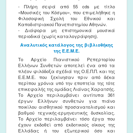
- Πλήρη σειρά από 55 cds με τίτλο
«Μουσικές του Κόσμου», που επιμελήθηκε η
Φιλοσοφική Σχολή του Εθνικού και
Καποδιστριακού Πανεπιστημίου Αθηνών.
- Διάφορα μη επιστημονικά μουσικά
περιοδικά (χωρίς καταλογράφηση).
Αναλυτικός κατάλογος της βιβλιοθήκης
της Ε.Ε.Μ.Ε.
Το Αρχείο Πιανιστικού Ρεπερτορίου
Ελλήνων Συνθετών αποτελεί ένα από τα
πλέον φιλόδοξα σχέδιά της Ο.Ε.Π.Π. και της
Ε.Ε.Μ.Ε. που ξεκίνησαν πριν από δέκα
περίπου χρόνια υπό την εποπτεία της τότε
επικεφαλής της ομάδας Λιάνας Χαρατσής.
Το Αρχείο περιλαμβάνει αντίτυπα 361
έργων Ελλήνων συνθετών για πιάνο
ποικίλου αισθητικού προσανατολισμού και
βαθμού τεχνικής-ερμηνευτικής δυσκολίας.
Το Αρχείο περιλαμβάνει τόσο έργα που
έχουν εκδοθεί από εκδοτικούς οίκους της
Ελλάδας ή του εξωτερικού όσο και