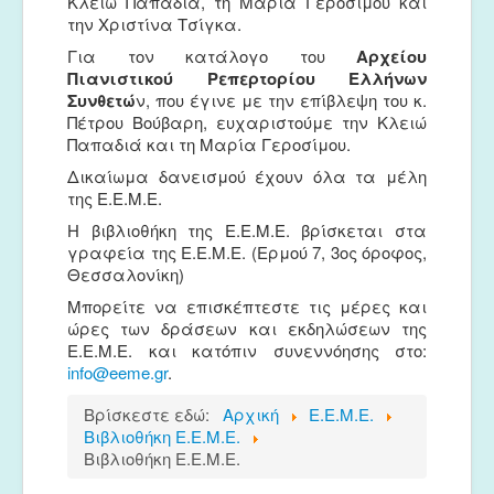
Κλειώ Παπαδιά, τη Μαρία Γεροσίμου και
την Χριστίνα Τσίγκα.
Για τον κατάλογο του
Αρχείου
Πιανιστικού Ρεπερτορίου Ελλήνων
Συνθετώ
ν, που έγινε με την επίβλεψη του κ.
Πέτρου Βούβαρη, ευχαριστούμε την Κλειώ
Παπαδιά και τη Μαρία Γεροσίμου.
Δικαίωμα δανεισμού έχουν όλα τα μέλη
της Ε.Ε.Μ.Ε.
Η βιβλιοθήκη της Ε.Ε.Μ.Ε. βρίσκεται στα
γραφεία της Ε.Ε.Μ.Ε. (Ερμού 7, 3ος όροφος,
Θεσσαλονίκη)
Μπορείτε να επισκέπτεστε τις μέρες και
ώρες των δράσεων και εκδηλώσεων της
Ε.Ε.Μ.Ε. και κατόπιν συνεννόησης στο:
info@eeme.gr
.
Βρίσκεστε εδώ:
Αρχική
Ε.Ε.Μ.Ε.
Βιβλιοθήκη Ε.Ε.Μ.Ε.
Βιβλιοθήκη Ε.Ε.Μ.Ε.