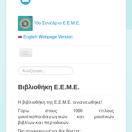
10ο Συνέδριο Ε.Ε.Μ.Ε.
English Webpage Version
Αρχική
Αναζήτηση...
Ε.Ε.Μ.Ε.
Βιβλιοθήκη Ε.Ε.Μ.Ε.
Δωρεάν Υλικό
Εκδόσεις
Η βιβλιοθήκη της Ε.Ε.Μ.Ε. ανανεώθηκε!
Ενημέρωση
Γύρω στους 1000 τίτλους
μουσικοπαιδαγωγικών και μουσικών
Συνέδρια
βιβλίων και περιοδικών.
Θερινή συνάντηση
Πιο συγκεκριμένα θα βρείτε: