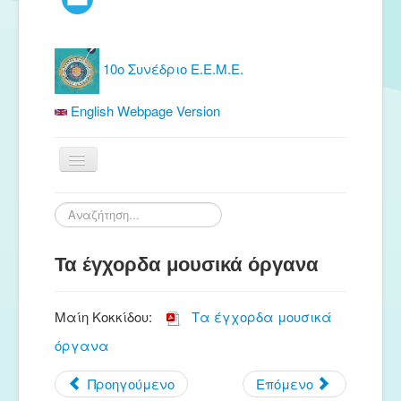
10ο Συνέδριο Ε.Ε.Μ.Ε.
English Webpage Version
Αρχική
Αναζήτηση...
Ε.Ε.Μ.Ε.
Τα έγχορδα μουσικά όργανα
Δωρεάν Υλικό
Εκδόσεις
Μαίη Κοκκίδου:
Τα έγχορδα μουσικά
Ενημέρωση
όργανα
Συνέδρια
Προηγούμενο
Επόμενο
Θερινή συνάντηση