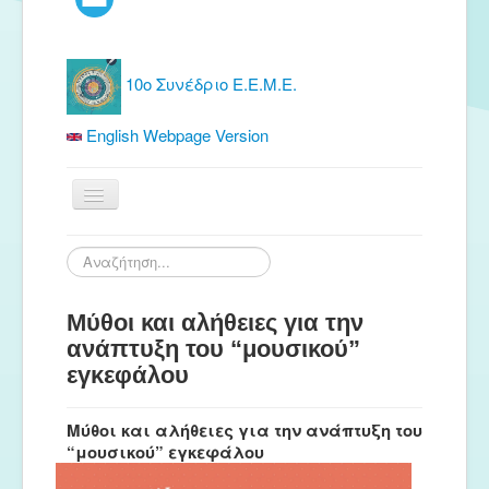
10ο Συνέδριο Ε.Ε.Μ.Ε.
English Webpage Version
Αρχική
Αναζήτηση...
Ε.Ε.Μ.Ε.
Μύθοι και αλήθειες για την
Δωρεάν Υλικό
ανάπτυξη του “μουσικού”
Εκδόσεις
εγκεφάλου
Ενημέρωση
Μύθοι και αλήθειες για την ανάπτυξη του
Συνέδρια
“μουσικού” εγκεφάλου
Θερινή συνάντηση