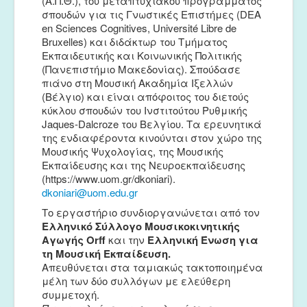
(Α.Π.Θ.), του μεταπτυχιακού προγράμματος
σπουδών για τις Γνωστικές Επιστήμες (DEA
en Sciences Cognitives, Université Libre de
Bruxelles) και διδάκτωρ του Τμήματος
Εκπαιδευτικής και Κοινωνικής Πολιτικής
(Πανεπιστήμιο Μακεδονίας). Σπούδασε
πιάνο στη Μουσική Ακαδημία Ιξελλών
(Βέλγιο) και είναι απόφοιτος του διετούς
κύκλου σπουδών του Ινστιτούτου Ρυθμικής
Jaques-Dalcroze του Βελγίου. Τα ερευνητικά
της ενδιαφέροντα κινούνται στον χώρο της
Μουσικής Ψυχολογίας, της Μουσικής
Εκπαίδευσης και της Νευροεκπαίδευσης
(
https://www.uom.gr/dkoniari
).
dkoniari@uom.edu.gr
Το εργαστήριο συνδιοργανώνεται από τον
Ελληνικό Σύλλογο Μουσικοκινητικής
Αγωγής Orff
και την
Ελληνική Ένωση για
τη Μουσική Εκπαίδευση.
Απευθύνεται στα ταμιακώς τακτοποιημένα
μέλη των δύο συλλόγων με ελεύθερη
συμμετοχή.