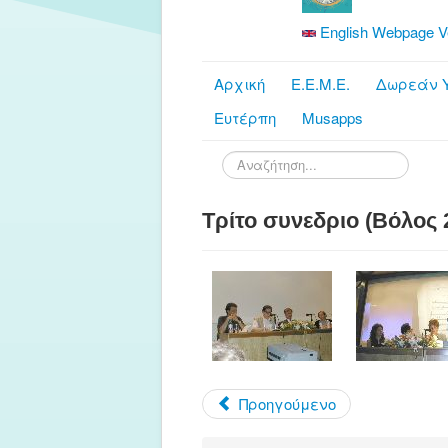
English Webpage V
Αρχική
Ε.Ε.Μ.Ε.
Δωρεάν Υ
Ευτέρπη
Musapps
Αναζήτηση...
Τρίτο συνεδριο (Βόλος 2
Προηγούμενο