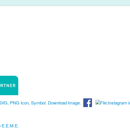
 Ε.Ε.Μ.Ε.