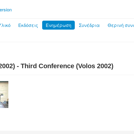
ersion
λικό
Εκδόσεις
Ενημέρωση
Συνέδρια
Θερινή συν
002) - Third Conference (Volos 2002)