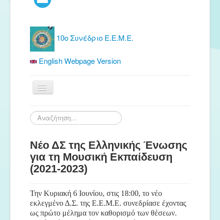
10ο Συνέδριο Ε.Ε.Μ.Ε.
English Webpage Version
Αρχική
Αναζήτηση...
Ε.Ε.Μ.Ε.
Νέο ΔΣ της Ελληνικής Ένωσης
Δωρεάν Υλικό
για τη Μουσική Εκπαίδευση
Εκδόσεις
(2021-2023)
Ενημέρωση
Την Κυριακή 6 Ιουνίου, στις 18:00, το νέο
Συνέδρια
εκλεγμένο Δ.Σ. της Ε.Ε.Μ.Ε. συνεδρίασε έχοντας
Θερινή συνάντηση
ως πρώτο μέλημα τον καθορισμό των θέσεων.