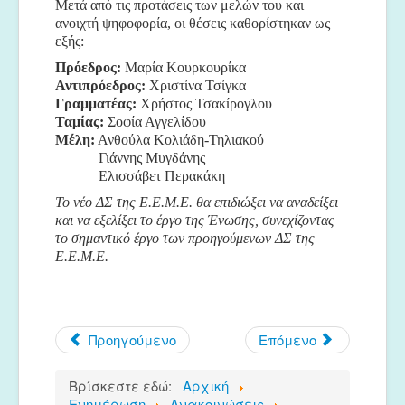
Μετά από τις προτάσεις των μελών του και
Μουσικές Ομάδες
ανοιχτή ψηφοφορία, οι θέσεις καθορίστηκαν ως
εξής:
Ευτέρπη
Πρόεδρος:
Μαρία Κουρκουρίκα
Musapps
Αντιπρόεδρος:
Χριστίνα Τσίγκα
Γραμματέας:
Χρήστος Τσακίρογλου
Ταμίας:
Σοφία Αγγελίδου
Μέλη:
Ανθούλα Κολιάδη-Τηλιακού
Γιάννης Μυγδάνης
Ελισσάβετ Περακάκη
Το νέο ΔΣ της Ε.Ε.Μ.Ε. θα επιδιώξει να αναδείξει
και να εξελίξει το έργο της Ένωσης, συνεχίζοντας
το σημαντικό έργο των προηγούμενων ΔΣ της
Ε.Ε.Μ.Ε.
Προηγούμενο
Επόμενο
Βρίσκεστε εδώ:
Αρχική
Ενημέρωση
Ανακοινώσεις