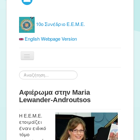
10ο Συνέδριο Ε.Ε.Μ.Ε.
English Webpage Version
Αρχική
Αναζήτηση...
Ε.Ε.Μ.Ε.
Αφιέρωμα στην Maria
Δωρεάν Υλικό
Lewander-Androutsos
Εκδόσεις
Ενημέρωση
Η Ε.Ε.Μ.Ε.
ετοιμάζει
Συνέδρια
έναν ειδικό
τόμο
Θερινή συνάντηση