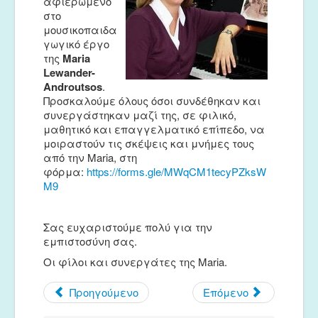
αφιερωμένο
Μουσικές Ομάδες
στο
μουσικοπαιδα
Ευτέρπη
γωγικό έργο
της
Maria
Musapps
Lewander-
Androutsos
.
Προσκαλούμε όλους όσοι συνδέθηκαν και
συνεργάστηκαν μαζί της, σε φιλικό,
μαθητικό και επαγγελματικό επίπεδο, να
μοιραστούν τις σκέψεις και μνήμες τους
από την Maria, στη
φόρμα:
https://forms.gle/MWqCM1tecyPZksW
M9
Σας ευχαριστούμε πολύ για την
εμπιστοσύνη σας.
Οι φίλοι και συνεργάτες της Maria.
Προηγούμενο
Επόμενο