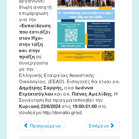
οργανώνει
Μουσικές Ομάδες
δίωρη ανοιχτή
επιμόρφωση
Ευτέρπη
για την
«Εκπαίδευση
Musapps
που εστιάζει
στον Ήχο»
στην τάξη
και στην
πράξη
σε
συνεργασία
με την
Ελληνικής Εταιρείας Ακουστικής
Οικολογίας (ΕΕΑΟ). Εισηγητές θα είναι ο κ.
Δημήτρης Σαρρής,
η κα
Ιωάννα
Ετμεκτσόγλου
και ο κ.
Πάνος Αμελίδης
. Η
Συνάντηση θα πραγματοποιηθεί την
Κυριακή 23/6/2024
στις
19:00-21:00
στο
σύνδεσμο http://domatio.gr/sd.
Προηγούμενο
Επόμενο