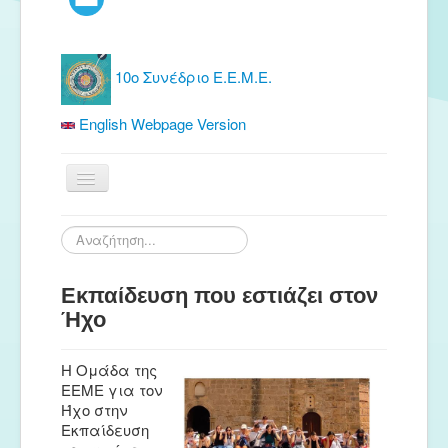
10ο Συνέδριο Ε.Ε.Μ.Ε.
English Webpage Version
Αρχική
Αναζήτηση...
Ε.Ε.Μ.Ε.
Εκπαίδευση που εστιάζει στον
Δωρεάν Υλικό
Ήχο
Εκδόσεις
Ενημέρωση
H Ομάδα της
ΕΕΜΕ για τον
Συνέδρια
Ήχο στην
Εκπαίδευση
Θερινή συνάντηση