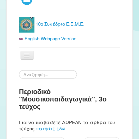
10ο Συνέδριο Ε.Ε.Μ.Ε.
English Webpage Version
Αρχική
Αναζήτηση...
Ε.Ε.Μ.Ε.
Περιοδικό
Δωρεάν Υλικό
"Μουσικοπαιδαγωγικά", 3ο
Εκδόσεις
τεύχος
Ενημέρωση
Για να διαβάσετε ΔΩΡΕΑΝ τα άρθρα του
Συνέδρια
τεύχος
πατήστε εδώ.
Θερινή συνάντηση