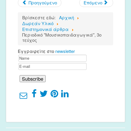
Προηγούμενο
Επόμενο
Μουσικές Ομάδες
Ευτέρπη
Βρίσκεστε εδώ:
Αρχική
Δωρεάν Υλικό
Musapps
Επιστημονικά άρθρα
Περιοδικό "Μουσικοπαιδαγωγικά", 3ο
τεύχος
Εγγραφείτε στο
newsletter