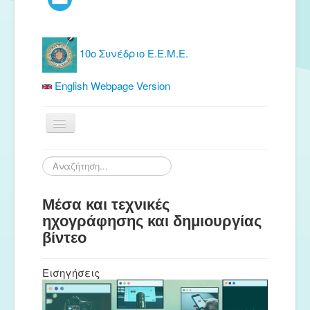
10ο Συνέδριο Ε.Ε.Μ.Ε.
English Webpage Version
Αρχική
Αναζήτηση...
Ε.Ε.Μ.Ε.
Μέσα και τεχνικές
Δωρεάν Υλικό
ηχογράφησης και δημιουργίας
Εκδόσεις
βίντεο
Ενημέρωση
Εισηγήσεις
Συνέδρια
Θερινή συνάντηση