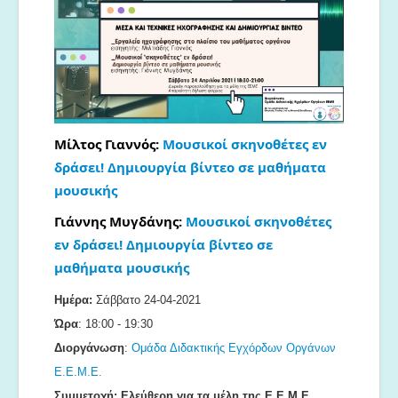
Μουσικές Ομάδες
Ευτέρπη
Musapps
Μίλτος Γιαννός:
Μουσικοί σκηνοθέτες εν
δράσει! Δημιουργία βίντεο σε μαθήματα
μουσικής
Γιάννης Μυγδάνης:
Μουσικοί σκηνοθέτες
εν δράσει! Δημιουργία βίντεο σε
μαθήματα μουσικής
Ημέρα
:
Σάββατο 24-04-2021
Ώρα
: 18:00 - 19:30
Διοργάνωση
:
Ομάδα Διδακτικής Εγχόρδων Οργάνων
Ε.Ε.Μ.Ε.
Συμμετοχή
:
Ελεύθερη για τα μέλη της Ε.Ε.Μ.Ε.