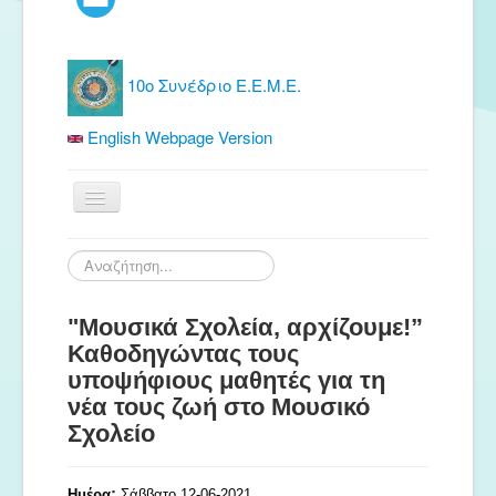
10ο Συνέδριο Ε.Ε.Μ.Ε.
English Webpage Version
Αρχική
Αναζήτηση...
Ε.Ε.Μ.Ε.
"Μουσικά Σχολεία, αρχίζουμε!”
Δωρεάν Υλικό
Καθοδηγώντας τους
Εκδόσεις
υποψήφιους μαθητές για τη
Ενημέρωση
νέα τους ζωή στο Μουσικό
Σχολείο
Συνέδρια
Θερινή συνάντηση
:
Ημέρα
Σάββατο 12-06-2021