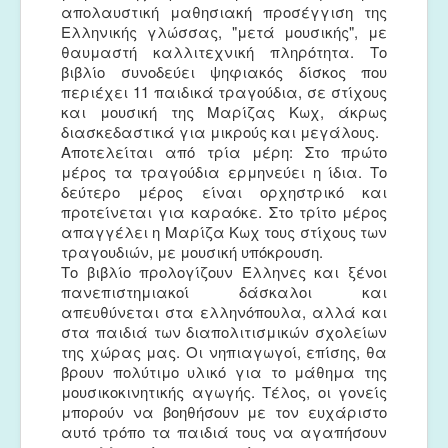
απολαυστική μαθησιακή προσέγγιση της
Ελληνικής γλώσσας, "μετά μουσικής", με
θαυμαστή καλλιτεχνική πληρότητα. Το
βιβλίο συνοδεύει ψηφιακός δίσκος που
περιέχει 11 παιδικά τραγούδια, σε στίχους
και μουσική της Μαρίζας Κωχ, άκρως
διασκεδαστικά για μικρούς και μεγάλους.
Αποτελείται από τρία μέρη: Στο πρώτο
μέρος τα τραγούδια ερμηνεύει η ίδια. Το
δεύτερο μέρος είναι ορχηστρικό και
προτείνεται για καραόκε. Στο τρίτο μέρος
απαγγέλει η Μαρίζα Κωχ τους στίχους των
τραγουδιών, με μουσική υπόκρουση.
Το βιβλίο προλογίζουν Έλληνες και ξένοι
πανεπιστημιακοί δάσκαλοι και
απευθύνεται στα ελληνόπουλα, αλλά και
στα παιδιά των διαπολιτισμικών σχολείων
της χώρας μας. Οι νηπιαγωγοί, επίσης, θα
βρουν πολύτιμο υλικό για το μάθημα της
μουσικοκινητικής αγωγής. Τέλος, οι γονείς
μπορούν να βοηθήσουν με τον ευχάριστο
αυτό τρόπο τα παιδιά τους να αγαπήσουν