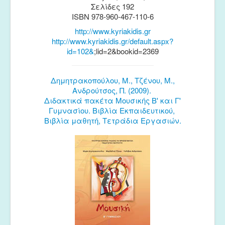
Σελίδες 192
ISBN 978-960-467-110-6
http://www.kyriakidis.gr
http://www.kyriakidis.gr/default.aspx?
id=102&
;lid=2&bookid=2369
Δημητρακοπούλου, Μ., Τζένου, Μ.,
Ανδρούτσος, Π. (2009).
Διδακτικά πακέτα Μουσικής Β' και Γ'
Γυμνασίου. Βιβλία Εκπαιδευτικού,
Βιβλία μαθητή, Τετράδια Εργασιών.