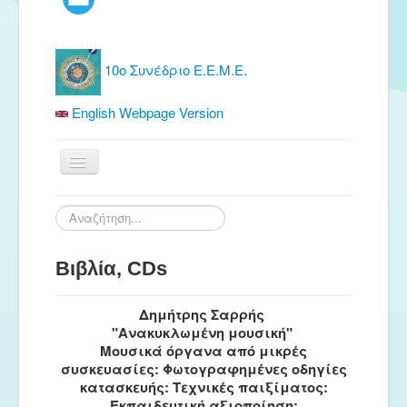
10ο Συνέδριο Ε.Ε.Μ.Ε.
English Webpage Version
Αρχική
Αναζήτηση...
Ε.Ε.Μ.Ε.
Βιβλία, CDs
Δωρεάν Υλικό
Εκδόσεις
Δημήτρης Σαρρής
Ενημέρωση
"Ανακυκλωμένη μουσική"
Μουσικά όργανα από μικρές
Συνέδρια
συσκευασίες: Φωτογραφημένες οδηγίες
κατασκευής: Τεχνικές παιξίματος:
Θερινή συνάντηση
Εκπαιδευτική αξιοποίηση: