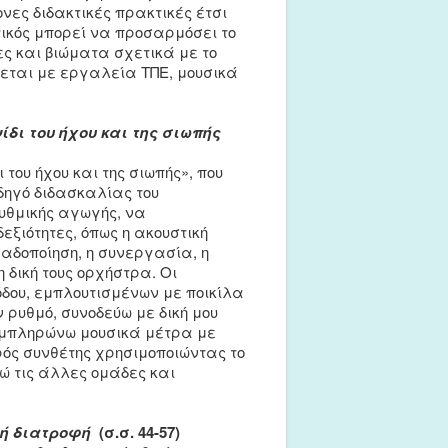
νες διδακτικές πρακτικές έτσι
τικός μπορεί να προσαρμόσει το
ς και βιώματα σχετικά με το
εται με εργαλεία ΤΠΕ, μουσικά
ίδι του ήχου και της σιωπής
του ήχου και της σιωπής», που
οδηγό διδασκαλίας του
ρυθμικής αγωγής, να
εξιότητες, όπως η ακουστική
μαδοποίηση, η συνεργασία, η
δική τους ορχήστρα. Οι
δου, εμπλουτισμένων με ποικίλα
ρυθμό, συνοδεύω με δική μου
συμπληρώνω μουσικά μέτρα με
ικρός συνθέτης χρησιμοποιώντας το
ώ τις άλλες ομάδες και
τή διατροφή
(σ.σ. 44-57)