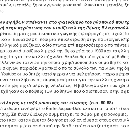
σμών, η ανάδειξη συγγενούς μουσικού υλικού και η ανάδειξη 
ς.
ων εφήβων απέναντι στο φαινόμενο του ηθοποιού που τρ
 στην περίπτωση του μιούζικαλ της Ρένας Βλαχοπούλ
ρίπτωση μιας μουσικοπαιδαγωγικής εφαρμογής σε σχολείο
ζικαλ. Ενδιαφέρει εδώ μία επικέντρωση στην πρωταγωνίστ
ελληνικό μιούζικαλ αδιάπτωτα επί περισσότερο από πέντε 
ρικανικό μιούζικαλ μετά την δεκαετία του 1930 και το ελλη
τοιχεία για την καλλιτέχνιδα. Ακολουθεί μία γενική μέθοδο
λληνικών ταινιών την οποία χρησιμοποίησαν οι μαθητές κα
 σκηνών παραδειγματικά από το σύνολο των ταινιών της δη
το Youtube οι μαθητές κατάφεραν να μελετήσουν παραμέτρο
 να καταλήξουν σε συμπεράσματα για την καλλιτεχνική 
αντίληψη της σημερινής νεολαίας. Η βιβλιογραφία που χρη
ιλέχθηκαν οι απόψεις των μαθητών που αρίστευσαν στην σχε
ιάλογος μεταξύ μουσικής και κίνησης
(σ.σ. 80-88)
στο σώμα ανέφερε ο Émile Jaques-Dalcroze και από τότε άνοι
ησης. Σε έναν διάλογο συμμετέχει το σώμα με χειρονομίες, 
εται και κατανέμεται διαφορετικά ανάμεσα στους συνομιλη
αση και μέσα από αυτή την διαδικασία αναζητάς κάτι καιν