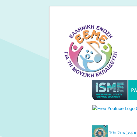
10ο Συνέδριο