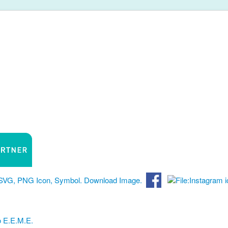
 Ε.Ε.Μ.Ε.