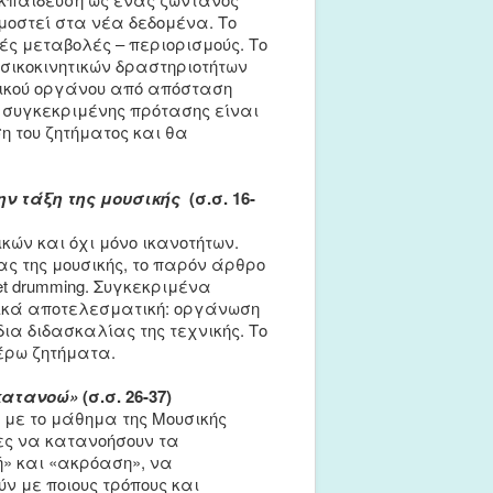
οστεί στα νέα δεδομένα. Το
ές μεταβολές – περιορισμούς. Το
σικοκινητικών δραστηριοτήτων
υσικού οργάνου από απόσταση
ς συγκεκριμένης πρότασης είναι
η του ζητήματος και θα
ην τάξη της μουσικής
(σ.σ. 16-
κών και όχι μόνο ικανοτήτων.
ας της μουσικής, το παρόν άρθρο
t drumming. Συγκεκριμένα
ωγικά αποτελεσματική: οργάνωση
ια διδασκαλίας της τεχνικής. Το
έρω ζητήματα.
 κατανοώ»
(σ.σ. 26-37)
ι με το μάθημα της Μουσικής
ιες να κατανοήσουν τα
ή» και «ακρόαση», να
ν με ποιους τρόπους και