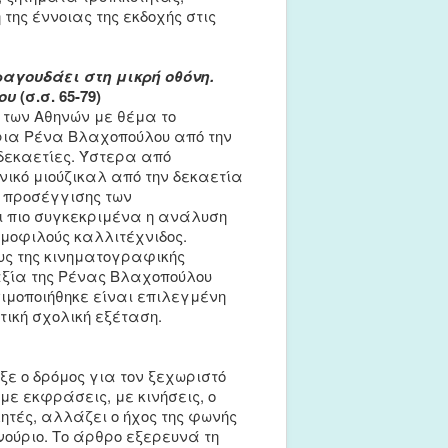
της έννοιας της εκδοχής στις
αγουδάει στη μικρή οθόνη.
ου
(σ.σ. 65-79)
 των Αθηνών με θέμα το
ρια Ρένα Βλαχοπούλου από την
δεκαετίες. Ύστερα από
νικό μιούζικαλ από την δεκαετία
ς προσέγγισης των
ι πιο συγκεκριμένα η ανάλυση
μοφιλούς καλλιτέχνιδος.
υς της κινηματογραφικής
αξία της Ρένας Βλαχοπούλου
σιμοποιήθηκε είναι επιλεγμένη
τική σχολική εξέταση.
ξε ο δρόμος για τον ξεχωριστό
με εκφράσεις, με κινήσεις, ο
τές, αλλάζει ο ήχος της φωνής
ούριο. Το άρθρο εξερευνά τη