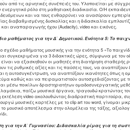
ύν από τις αρνητικές συνέπειές του. Υλοποιείται με σύγχρο
ν ενεργητικό ρόλο στη μαθησιακή διαδικασία. Ο/Η εκπαιδευ
ιδευόμενων και να τους ενθαρρύνει να ανασύρουν εμπειρίε
ας διαβαθμισμένης δυσκολίας και η διδασκαλία εμπλουτίζ
αι αναπαραγωγής ήχου (Αudacity), video και εικόνες.
διο μαθήματος για την Δ΄ Δημοτικού. Ενότητα 5: Το παιχν
 σχέδιο μαθήματος μουσικής για την ενότητα 5 «Το παιχνίδι 
 και συγκεκριμένα για 3 διδακτικές ώρες, σύμφωνα με τον 
ι είναι να εξασκηθούν οι μαθητές στη διατήρηση σταθερής 
τις ρυθμικές αξίες και τις παύσεις τους, να αναπτύξουν δ
και η αυτοσυγκέντρωση, να αναπτύξουν ικανότητες όπως η ο
εύμα καθώς και να πειραματιστούν αυτοσχεδιάζοντας με τη 
ται μέσω ποικίλων δραστηριοτήτων ομαδοσυνεργατικής μεθό
αμάκια, παίζω μουσικά όργανα, τραγουδώ κρατώντας τον 
ή εκτέλεση video ακολουθώντας διαδραστική παρτιτούρα, 
ουργώ μουσικές καρτέλες με το clip art του word, γίνομαι μ
ο μουσικό αποτέλεσμα στην ολομέλεια της τάξης, αξιολογ
ίδι.
η για την Α΄ Γυμνασίου: Διδασκαλία ρίμας για τη σωσ