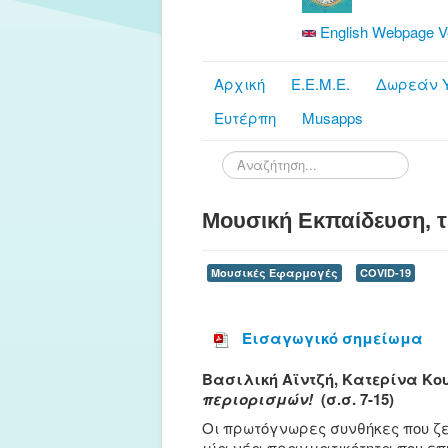
English Webpage V
Αρχική
Ε.Ε.Μ.Ε.
Δωρεάν Υ
Ευτέρπη
Musapps
Αναζήτηση...
Mουσική Εκπαίδευση, τε
Μουσικές Εφαρμογές
COVID-19
Εισαγωγικό σημείωμα
Βασιλική Αϊντζή, Κατερίνα Κο
περιορισμών!
(σ.σ. 7-15)
Οι πρωτόγνωρες συνθήκες που ζε
μία νέα πραγματικότητα που επη