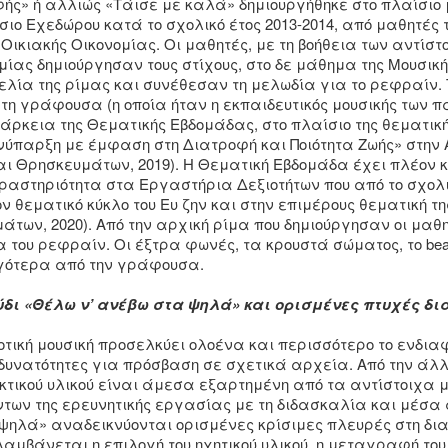
φής» ή αλλιώς «Τάισε με καλά» δημιουργήθηκε στο πλαίσιο
ο Εχεδώρου κατά το σχολικό έτος 2013-2014, από μαθητές τη
Οικιακής Οικονομίας. Οι μαθητές, με τη βοήθεια των αντίστο
μίας δημιούργησαν τους στίχους, στο δε μάθημα της Μουσικ
λία της ρίμας και συνέθεσαν τη μελωδία για το ρεφραίν. Τ
η γράφουσα (η οποία ήταν η εκπαιδευτικός μουσικής των παι
 διάρκεια της Θεματικής Εβδομάδας, στο πλαίσιο της θεματι
ύπαρξη με έμφαση στη Διατροφή και Ποιότητα Ζωής» στην Α
αι Θρησκευμάτων, 2019). Η Θεματική Εβδομάδα έχει πλέον κ
δραστηριότητα στα Εργαστήρια Δεξιοτήτων που από το σχολι
ν θεματικό κύκλο του Ευ ζην και στην επιμέρους θεματική τ
των, 2020). Από την αρχική ρίμα που δημιούργησαν οι μαθητ
 του ρεφραίν. Οι έξτρα φωνές, τα κρουστά σώματος, το bea
ότερα από την γράφουσα.
ύδι «Θέλω ν’ ανέβω στα ψηλά» και ορισμένες πτυχές δι
μοτική μουσική προσελκύει ολοένα και περισσότερο το ενδι
 δυνατότητες για πρόσβαση σε σχετικά αρχεία. Από την άλ
κτικού υλικού είναι άμεσα εξαρτημένη από τα αντίστοιχα 
ντων της ερευνητικής εργασίας με τη διδασκαλία και μέσα
 ψηλά» αναδεικνύονται ορισμένες κρίσιμες πλευρές στη δι
ιλαμβάνεται η επιλογή του ηχητικού υλικού, η μεταγραφή του