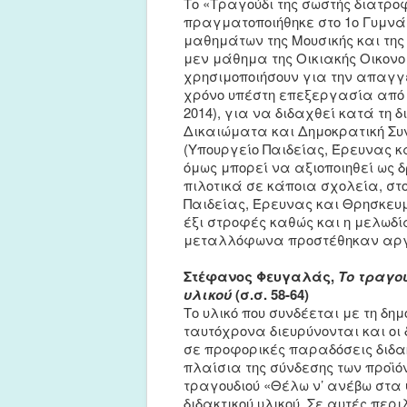
Το «Τραγούδι της σωστής διατρο
πραγματοποιήθηκε στο 1ο Γυμνάσι
μαθημάτων της Μουσικής και της 
μεν μάθημα της Οικιακής Οικονο
χρησιμοποιήσουν για την απαγγε
χρόνο υπέστη επεξεργασία από τ
2014), για να διδαχθεί κατά τη
Δικαιώματα και Δημοκρατική Συν
(Υπουργείο Παιδείας, Έρευνας κ
όμως μπορεί να αξιοποιηθεί ως 
πιλοτικά σε κάποια σχολεία, στο
Παιδείας, Έρευνας και Θρησκευμά
έξι στροφές καθώς και η μελωδία
μεταλλόφωνα προστέθηκαν αργ
Στέφανος Φευγαλάς,
Το τραγο
υλικού
(σ.σ. 58-64)
Το υλικό που συνδέεται με τη δη
ταυτόχρονα διευρύνονται και οι
σε προφορικές παραδόσεις διδα
πλαίσια της σύνδεσης των προϊό
τραγουδιού «Θέλω ν’ ανέβω στα
διδακτικού υλικού. Σε αυτές περ