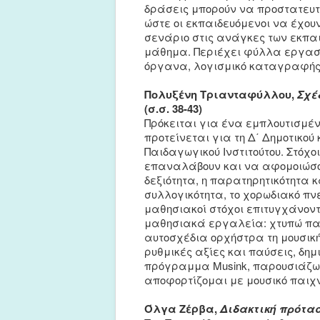
δράσεις μπορούν να προστατευτο
ώστε οι εκπαιδευόμενοι να έχου
σενάριο στις ανάγκες των εκπα
μάθημα. Περιέχει φύλλα εργασί
όργανα, λογισμικό καταγραφής κ
Πολυξένη Τριανταφύλλου,
Σχέ
(σ.σ. 38-43)
Πρόκειται για ένα εμπλουτισμένο
προτείνεται για τη Δ΄ Δημοτικού
Παιδαγωγικού Ινστιτούτου. Στόχο
επαναλάβουν και να αφομοιώσουν 
δεξιότητα, η παρατηρητικότητα 
συλλογικότητα, το χορωδιακό πν
μαθησιακοί στόχοι επιτυγχάνον
μαθησιακά εργαλεία: χτυπώ παλ
αυτοσχέδια ορχήστρα τη μουσικ
ρυθμικές αξίες και παύσεις, δημι
πρόγραμμα Musink, παρουσιάζω τ
αποφορτίζομαι με μουσικό παιχν
Όλγα Ζέρβα,
Διδακτική πρότασ