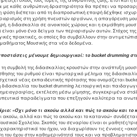
 με κάθε ανθρώπινη δραστηριότητα θα πρέπει να προσαρμ
υ η φύση διέπεται από τη διαπροσωπική επαφή δέχθηκε ισχυρ
εριορισμός στη χρήση πνευστών οργάνων, η απαγόρευση μου
αφή, η διδασκαλία σε ανοικτούς χώρους και η εκμάθηση μο
ά) είναι μόνο ένα δείγμα των περιορισμών αυτών. Στόχος τη
γικές πρακτικές, οι οποίες θα συμβάλλουν στην αντιμετώπισ
 μαθήματος Μουσικής στα νέα δεδομένα.
ποστάσεις μένουμε δημιουργικοί: το bucket drumming στ
 τη συμβολή της διδασκαλίας κρουστών στην ανάπτυξη μουσι
ίσθησης του ρυθμού είναι πρωταρχικό μέλημα της διδασκαλί
σχετικά νέας εκπαιδευτικής πρότασης που ονομάζεται bucke
η διδασκαλία του bucket drumming λειτουργική και παιδαγ
 σημειογραφίας, εκτέλεση μέσω μίμησης, συγκεκριμένα στάδ
πευτικά παραδείγματα που επεξηγούν καλύτερα τα ανωτ
ριο: «Όχι μόνο τι ακούω αλλά και πώς το ακούω και το
τι ακούω, αλλά και πώς το ακούω και το κατανοώ» συνδέετα
Μουσικού Σχολείου. Σκοπός του σεναρίου είναι οι μαθητές/τρ
 χαρακτηριστικά του ήχου, να διαχωρίσουν τις έννοιες «ακο
η του ήχου στην καθημερινότητά τους και να προβληματιστού