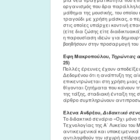
οργανισμός που δρα παράλληλα
μάθημα της μουσικής, του οποίο
τραγούδι με χρήση μάσκας, ο π
στις οποίες υπάρχει κοντινή επ
(είτε δια ζώσης είτε διαδικτυακ
η παρουσίαση ιδεών για δημιουρ
βοηθήσουν στην προσαρμογή του
Έφη Μακροπούλου,
Τηρώντας α
25)
Πολλές έρευνες έχουν αποδείξει
Δεδομένου ότι η ανάπτυξη της α
επικεντρώνεται στη χρήση μιας 
θίγονται ζητήματα που κάνουν τ
της τάξης, σταδιακή ένταξη της
άρθρο συμπληρώνουν αντιπροσω
Έλενα Ανδρέου,
Διδακτικό σενά
Το διδακτικό σενάριο «Όχι μόνο 
Τεχνολογίας της Α΄ Λυκείου του 
αντικειμενικά και υποκειμενικά
αντιληφθούν την ισχυρή επίδρασ