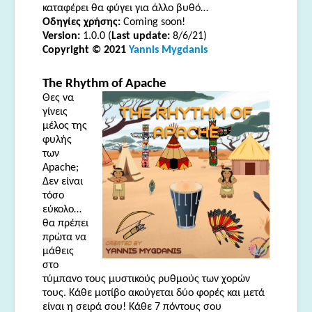
καταφέρει θα φύγει για άλλο βυθό…
Οδηγίες χρήσης:
Coming soon!
Version:
1.0.0 (
Last update:
8/6/21)
Copyright © 2021
Yannis Mygdanis
The
Rhythm
of
Apache
Θες να
γίνεις
μέλος της
φυλής
των
Apache;
Δεν είναι
τόσο
εύκολο…
θα πρέπει
πρώτα να
μάθεις
στο
τύμπανο τους μυστικούς ρυθμούς των χορών
τους. Κάθε μοτίβο ακούγεται δύο φορές και μετά
είναι η σειρά σου! Κάθε 7 πόντους σου