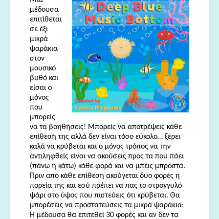
μέδουσα
επιτίθεται
σε έξι
μικρά
ψαράκια
στον
μουσικό
βυθό και
είσαι ο
μόνος
που
μπορείς
να τα βοηθήσεις! Μπορείς να αποτρέψεις κάθε
επίθεσή της αλλά δεν είναι τόσο εύκολο… ξέρει
καλά να κρύβεται και ο μόνος τρόπος να την
αντιληφθείς είναι να ακούσεις προς τα που πάει
(πάνω ή κάτω) κάθε φορά και να μπεις μπροστά.
Πριν από κάθε επίθεση ακούγεται δύο φορές η
πορεία της και εσύ πρέπει να πας το στρογγυλό
ψάρι στο ύψος που πιστεύεις ότι κρύβεται. Θα
μπορέσεις να προστατεύσεις τα μικρά ψαράκια;
Η μέδουσα θα επιτεθεί 30 φορές και αν δεν τα