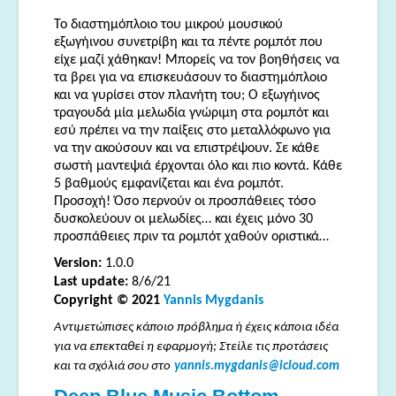
Το διαστημόπλοιο του μικρού μουσικού
εξωγήινου συνετρίβη και τα πέντε ρομπότ που
είχε μαζί χάθηκαν! Μπορείς να τον βοηθήσεις να
τα βρει για να επισκευάσουν το διαστημόπλοιο
και να γυρίσει στον πλανήτη του; Ο εξωγήινος
τραγουδά μία μελωδία γνώριμη στα ρομπότ και
εσύ πρέπει να την παίξεις στο μεταλλόφωνο για
να την ακούσουν και να επιστρέψουν. Σε κάθε
σωστή μαντεψιά έρχονται όλο και πιο κοντά. Κάθε
5 βαθμούς εμφανίζεται και ένα ρομπότ.
Προσοχή! Όσο περνούν οι προσπάθειες τόσο
δυσκολεύουν οι μελωδίες… και έχεις μόνο 30
προσπάθειες πριν τα ρομπότ χαθούν οριστικά…
Version:
1.0.0
Last update:
8/6/21
Copyright © 2021
Yannis Mygdanis
Αντιμετώπισες κάποιο πρόβλημα ή έχεις κάποια ιδέα
για να επεκταθεί η εφαρμογή; Στείλε τις προτάσεις
και τα σχόλιά σου στο
yannis.mygdanis@icloud.com