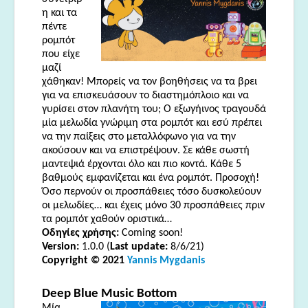
η και τα
πέντε
ρομπότ
που είχε
μαζί
χάθηκαν! Μπορείς να τον βοηθήσεις να τα βρει
για να επισκευάσουν το διαστημόπλοιο και να
γυρίσει στον πλανήτη του; Ο εξωγήινος τραγουδά
μία μελωδία γνώριμη στα ρομπότ και εσύ πρέπει
να την παίξεις στο μεταλλόφωνο για να την
ακούσουν και να επιστρέψουν. Σε κάθε σωστή
μαντεψιά έρχονται όλο και πιο κοντά. Κάθε 5
βαθμούς εμφανίζεται και ένα ρομπότ. Προσοχή!
Όσο περνούν οι προσπάθειες τόσο δυσκολεύουν
οι μελωδίες… και έχεις μόνο 30 προσπάθειες πριν
τα ρομπότ χαθούν οριστικά…
Οδηγίες χρήσης:
Coming soon!
Version:
1.0.0 (
Last update:
8/6/21)
Copyright © 2021
Yannis Mygdanis
Deep
Blue
Music
Bottom
Μία