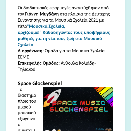
Οι διαδικτυακές εφαρμογές αναπτύχθηκαν από
τον
Γιάννη Μυγδάνη
στα πλαίσια της Δεύτερης
Συνάντησης
για τα
Μουσικά Σχολεία 2021
με
τίτλο
"Μουσικά Σχολεία,
αρχίζουμε!”
Καθοδηγώντας τους υποψήφιους
μαθητές για τη νέα τους ζωή στο Μουσικό
.
Σχολείο
Διοργάνωση:
Ομάδα για τα Μουσικά Σχολεία
ΕΕΜΕ
Επικεφαλής Ομάδας:
Ανθούλα Κολιάδη-
Τηλιακού
Space
Glockenspiel
Το
διαστημό
πλοιο του
μικρού
μουσικού
εξωγήινο
υ
συνετρίβ