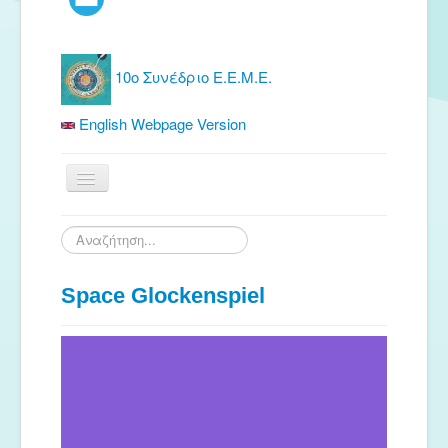
10ο Συνέδριο Ε.Ε.Μ.Ε.
English Webpage Version
Αρχική
Αναζήτηση...
Ε.Ε.Μ.Ε.
Space Glockenspiel
Δωρεάν Υλικό
Εκδόσεις
Ενημέρωση
Συνέδρια
Θερινή συνάντηση