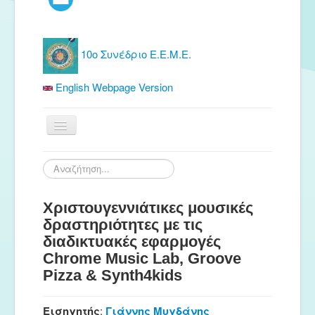
10ο Συνέδριο Ε.Ε.Μ.Ε.
English Webpage Version
Αρχική
Αναζήτηση...
Ε.Ε.Μ.Ε.
Χριστουγεννιάτικες μουσικές
Δωρεάν Υλικό
δραστηριότητες με τις
Εκδόσεις
διαδικτυακές εφαρμογές
Ενημέρωση
Chrome Music Lab, Groove
Pizza & Synth4kids
Συνέδρια
Θερινή συνάντηση
Εισηγητής
:
Γιάννης Μυγδάνης