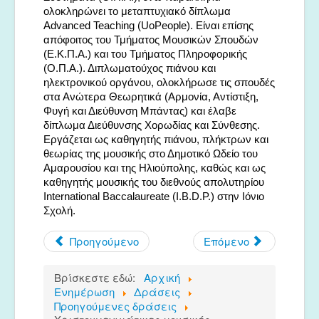
ολοκληρώνει το μεταπτυχιακό δίπλωμα
Advanced Teaching (UoPeople). Είναι επίσης
απόφοιτος του Τμήματος Μουσικών Σπουδών
(Ε.Κ.Π.Α.) και του Τμήματος Πληροφορικής
(Ο.Π.Α.). Διπλωματούχος πιάνου και
ηλεκτρονικού οργάνου, ολοκλήρωσε τις σπουδές
στα Ανώτερα Θεωρητικά (Αρμονία, Αντίστιξη,
Φυγή και Διεύθυνση Μπάντας) και έλαβε
δίπλωμα Διεύθυνσης Χορωδίας και Σύνθεσης.
Εργάζεται ως καθηγητής πιάνου, πλήκτρων και
θεωρίας της μουσικής στο Δημοτικό Ωδείο του
Αμαρουσίου και της Ηλιούπολης, καθώς και ως
καθηγητής μουσικής του διεθνούς απολυτηρίου
International Baccalaureate (I.B.D.P.) στην Ιόνιο
Σχολή.
Προηγούμενο
Επόμενο
Βρίσκεστε εδώ:
Αρχική
Ενημέρωση
Δράσεις
Προηγούμενες δράσεις