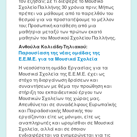
τον έζησαν; Σε τι διέφερε το Μουσικό
Σχολείο Παλλήνης 30 χρόνια πριν; Μήπως
πρέπει να μάθουμε από το παρελθόν του
θεσμού για να προστατέψουμε το μέλλον
του; Προσωπική κατάθεση από μια
μαθήτρια μεταξύ των πρώτων εκατό
μαθητών του Μουσικού Σχολείου Παλλήνης.
Ανθούλα Κολιάδη-Τηλιακού:
Παρουσίαση της νέας ομάδας της
Ε.Ε.Μ.Ε. για τα Μουσικά Σχολεία
H νεοσύστατη ομάδα Εργασίας για τα
Μουσικά Σχολεία της Ε.Ε.Μ.Ε. έχει ως
στόχο τη διοργάνωση δράσεων και
συναντήσεων με θέμα την προώθηση και
στήριξη του εκπαιδευτικού έργου των
Μουσικών Σχολείων της χώρας μας.
Απευθύνεται σε συναδέλφους Ευρωπαϊκής
και Παραδοσιακής Μουσικής που
εργάζονται είτε ως μόνιμοι, είτε ως
αναπληρωτές και ωρομίσθιοι σε Μουσικά
Σχολεία, αλλά και σε όποιον
ενδιαφέρεται να ενημερώνεται για τις