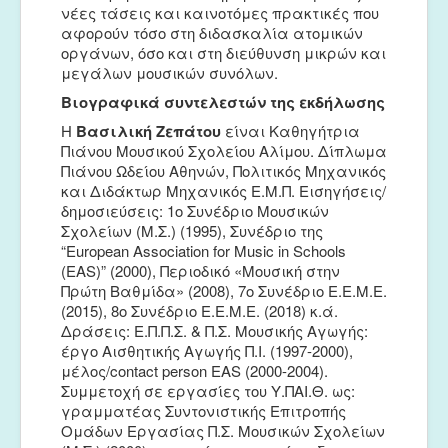
νέες τάσεις και καινοτόμες πρακτικές που
αφορούν τόσο στη διδασκαλία ατομικών
οργάνων, όσο και στη διεύθυνση μικρών και
μεγάλων μουσικών συνόλων.
Βιογραφικά συντελεστών της εκδήλωσης
Η
Βασιλική Ζεπάτου
είναι Καθηγήτρια
Πιάνου Μουσικού Σχολείου Αλίμου. Δίπλωμα
Πιάνου Ωδείου Αθηνών, Πολιτικός Μηχανικός
και Διδάκτωρ Μηχανικός Ε.Μ.Π. Εισηγήσεις/
δημοσιεύσεις: 1ο Συνέδριο Μουσικών
Σχολείων (Μ.Σ.) (1995), Συνέδριο της
“European Association for Music in Schools
(ΕΑS)” (2000), Περιοδικό «Μουσική στην
Πρώτη Βαθμίδα» (2008), 7ο Συνέδριο Ε.Ε.Μ.Ε.
(2015), 8ο Συνέδριο Ε.Ε.Μ.Ε. (2018) κ.ά.
Δράσεις: Ε.Π.Π.Σ. & Π.Σ. Μουσικής Αγωγής:
έργο Αισθητικής Αγωγής Π.Ι. (1997-2000),
μέλος/contact person ΕΑS (2000-2004).
Συμμετοχή σε εργασίες του Υ.ΠAI.Θ. ως:
γραμματέας Συντονιστικής Επιτροπής
Ομάδων Εργασίας Π.Σ. Μουσικών Σχολείων