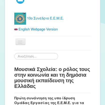
10ο Συνέδριο Ε.Ε.Μ.Ε.
English Webpage Version
Αρχική
Αναζήτηση...
Ε.Ε.Μ.Ε.
Μουσικά Σχολεία: ο ρόλος τους
Δωρεάν Υλικό
στην κοινωνία και τη δημόσια
Εκδόσεις
μουσική εκπαίδευση της
Ενημέρωση
Ελλάδας
Συνέδρια
Πρώτη συνάντηση της υπο ίδρυση
Θερινή συνάντηση
Ομάδας Εργασίας της Ε.Ε.Μ.Ε. για τα