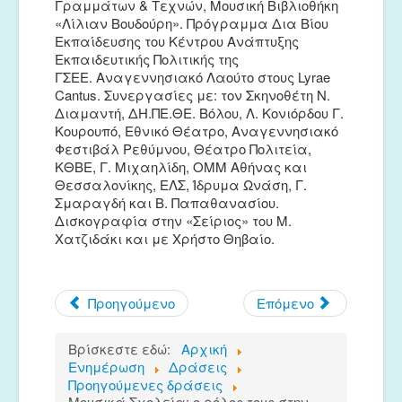
Γραμμάτων & Τεχνών, Μουσική Βιβλιοθήκη
«Λίλιαν Βουδούρη». Πρόγραμμα Δια Βίου
Εκπαίδευσης του Κέντρου Ανάπτυξης
Εκπαιδευτικής Πολιτικής της
ΓΣΕΕ. Αναγεννησιακό Λαούτο στους Lyrae
Cantus. Συνεργασίες με: τον Σκηνοθέτη Ν.
Διαμαντή, ΔΗ.ΠΕ.ΘΕ. Βόλου, Λ. Κονιόρδου Γ.
Κουρουπό, Εθνικό Θέατρο, Αναγεννησιακό
Φεστιβάλ Ρεθύμνου, Θέατρο Πολιτεία,
ΚΘΒΕ, Γ. Μιχαηλίδη, ΟΜΜ Αθήνας και
Θεσσαλονίκης, ΕΛΣ, Ίδρυμα Ωνάση, Γ.
Σμαραγδή και Β. Παπαθανασίου.
Δισκογραφία στην «Σείριος» του Μ.
Χατζιδάκι και με Χρήστο Θηβαίο.
Προηγούμενο
Επόμενο
Βρίσκεστε εδώ:
Αρχική
Ενημέρωση
Δράσεις
Προηγούμενες δράσεις
Μουσικά Σχολεία: ο ρόλος τους στην