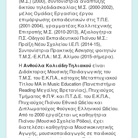
(Μ.Σ.) (2000), συντονίστρια ανάπτυξης
δικτύου τηλεδιδασκαλίας Μ.Σ. (2000-2002),
μέλος Ομάδας Εργασίας έργου
επιμόρφωσης εκπαιδευτικών στις Τ.Π.Ε.
(2001-2004), γραμματέας Καλλιτεχνικής
Επιτροπής Μ.Σ. (2010-2013), Αξιολογήτρια
Π.Σ.-Οδηγού Εκπαιδευτικού Πιάνου Μ.Σ.:
Πράξη Νέου Σχολείου Ι.Ε.Π. (2014-15),
Συντονίστρια Πρακτικής Άσκησης φοιτητών
Τ.Μ.Σ.-Ε.Κ.Π.Α.: Μ.Σ. Αλίμου (2015-σήμερα).
Η
Ανθούλα Κολιάδη-Τηλιακού
είναι
Διδάκτορας Μουσικής Παιδαγωγικής του
Τ.Μ.Σ. του Ε.Κ.Π.Α., κάτοχος Μεταπτυχιακού
Τίτλου ΜΑ in Music Education (Πανεπιστήμιο
Reading Μεγάλης Βρετανίας), Πτυχιούχος
Τμήματος Φ.Π.Ψ. και Π.Τ.Δ.Ε. του Ε.Κ.Π.Α.,
Πτυχιούχος Πιάνου Εθνικό Ωδείου και
Διπλωματούχος Φούγκας Ελληνικού Ωδείου.
Από το 2000 εργάζεται ως καθηγήτρια
Πιάνου (Μουσικό Σχολείο Ρόδου), έχει
διατελέσει καθηγήτρια Μουσικοκινητικής
Αγωγής, μουσικοπαιδαγωγός σε παιδικούς