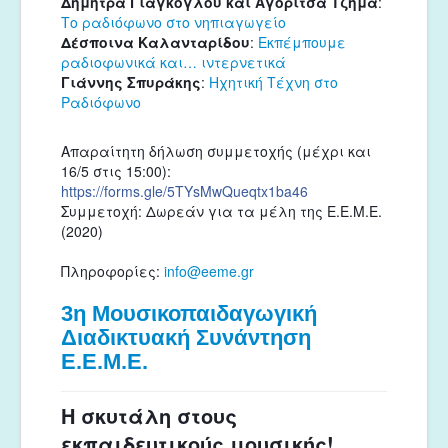
Δήμητρα Γιαγκόγλου και Αγορίτσα Τζήμα
: 
Το ραδιόφωνο στο νηπιαγωγείο
Δέσπoινα Καλανταρίδoυ
: 
Εκπέμπoυμε 
ραδιoφωνικά και… ιντερνετικά
Γιάννης Σπυράκης
: 
Ηχητική Τέχνη στο 
Ραδιόφωνο
Απαραίτητη δήλωση συμμετοχής (μέχρι και 
16/5 στις 15:00): 
https://forms.gle/5TYsMwQueqtx1ba46
Συμμετοχή: Δωρεάν για τα μέλη της Ε.Ε.Μ.Ε. 
(2020)
Πληροφορίες: 
info@eeme.gr
3η Μουσικοπαιδαγωγική
Διαδικτυακή Συνάντηση
Ε.Ε.Μ.Ε.
Η σκυτάλη στους
εκπαιδευτικούς μ
ο
υσικής!