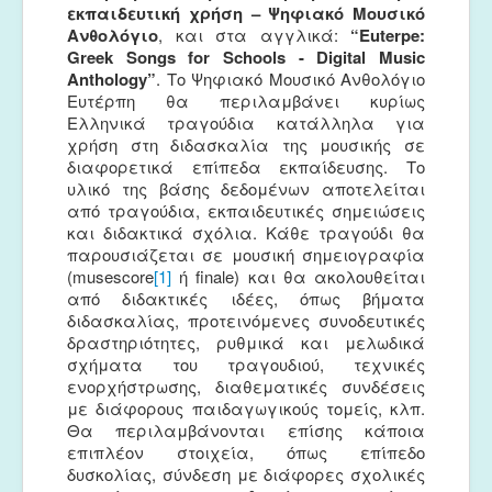
εκπαιδευτική χρήση – Ψηφιακό Μουσικό
Ανθολόγιο
,
και στα αγγλικά:
“
Euterpe
:
Greek
Songs
for
Schools
-
Digital
Music
Anthology
”
. Το Ψηφιακό Μουσικό Ανθολόγιο
Ευτέρπη θα περιλαμβάνει κυρίως
Ελληνικά τραγούδια κατάλληλα για
χρήση στη διδασκαλία της μουσικής σε
διαφορετικά επίπεδα εκπαίδευσης. Το
υλικό της βάσης δεδομένων αποτελείται
από τραγούδια, εκπαιδευτικές σημειώσεις
και διδακτικά σχόλια. Κάθε τραγούδι θα
παρουσιάζεται σε μουσική σημειογραφία
(musescore
[1]
ή finale) και θα ακολουθείται
από διδακτικές ιδέες, όπως βήματα
διδασκαλίας, προτεινόμενες συνοδευτικές
δραστηριότητες, ρυθμικά και μελωδικά
σχήματα του τραγουδιού, τεχνικές
ενορχήστρωσης, διαθεματικές συνδέσεις
με διάφορους παιδαγωγικούς τομείς, κλπ.
Θα περιλαμβάνονται επίσης κάποια
επιπλέον στοιχεία, όπως επίπεδο
δυσκολίας, σύνδεση με διάφορες σχολικές