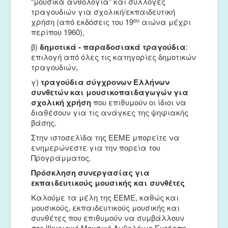
“μουσικά ανθολόγια” και συλλογές
τραγουδιών για σχολική/εκπαιδευτική
ου
χρήση (από εκδόσεις του 19
αιώνα μέχρι
περίπου 1960),
β)
δημοτικά
- π
αραδοσιακά
τραγούδια
:
επιλογή από όλες τις κατηγορίες δημοτικών
τραγουδιών,
γ)
τραγούδια σύγχρονων Ελλήνων
συνθετών και
μουσικο
π
αιδαγωγών για
σχολική χρήση
που επιθυμούν οι ίδιοι να
διαθέσουν για τις ανάγκες της ψηφιακής
βάσης.
Στην ιστοσελίδα της ΕΕΜΕ μπορείτε να
ενημερώνεστε για την πορεία του
Προγράμματος.
Πρόσκληση συνεργασίας για
εκπαιδευτικούς μουσικής και συνθέτες
Καλούμε τα μέλη της ΕΕΜΕ, καθώς και
μουσικούς, εκπαιδευτικούς μουσικής και
συνθέτες που επιθυμούν να συμβάλλουν
στο Ψηφιακό Μουσικό Ανθολόγιο Ευτέρπη,