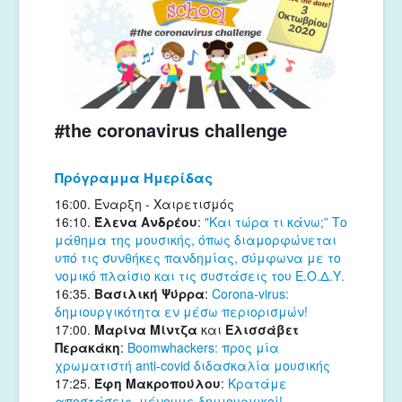
Μουσικές Ομάδες
Ευτέρπη
Musapps
#the coronavirus challenge
Πρόγραμμα Ημερίδας
16:00. Έναρξη - Χαιρετισμός
16:10. 
Έλενα Ανδρέου
: 
"Και τώρα τι κάνω;” Το 
μάθημα της μουσικής, όπως διαμορφώνεται 
υπό τις συνθήκες πανδημίας, σύμφωνα με το 
νομικό πλαίσιο και τις συστάσεις του Ε.Ο.Δ.Υ.
16:35. 
Βασιλική Ψύρρα
: 
Corona-virus: 
δημιουργικότητα εν μέσω περιορισμών!
17:00. 
Μαρίνα Μίντζα
 και 
Ελισσάβετ 
Περακάκη
: 
Boomwhackers: προς μία 
χρωματιστή anti-covid διδασκαλία μουσικής
17:25. 
Έφη Μακροπούλου
: 
Κρατάμε 
αποστάσεις, μένουμε δημιουργικοί!