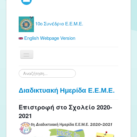
10ο Συνέδριο Ε.Ε.Μ.Ε.
English Webpage Version
Αρχική
Αναζήτηση...
Ε.Ε.Μ.Ε.
Διαδικτυακή Ημερίδα Ε.Ε.Μ.Ε.
Δωρεάν Υλικό
Εκδόσεις
Eπιστροφή στο Σχολείο 2020-
Ενημέρωση
2021
Συνέδρια
Θερινή συνάντηση